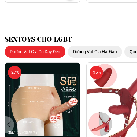
SEXTOYS CHO LGBT
Dương Vật Giả Có Dây Đeo
Dương Vật Giả Hai Đầu
Que
-27%
-35%