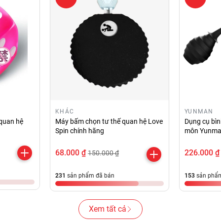
KHÁC
YUNMAN
 quan hệ
Máy bấm chọn tư thế quan hệ Love
Dụng cụ bình
Spin chính hãng
môn Yunman
hãng
68.000 ₫
226.000 ₫
150.000 ₫
231
sản phẩm đã bán
153
sản phẩm
Xem tất cả