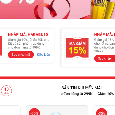
NHẬP MÃ: HABABU10
NHẬP MÃ:
Giảm giá 10% tối đa 80K cho
Giảm giá 15% 
tất cả sản phẩm, áp dụng
cho tất cả sả
cho đơn hàng từ 999K.
dụng cho đơn 
1999K.
Sao chép mã
Điều kiện
Sao chép m
BẢN TIN KHUYẾN MÃI
16
999K
Giảm 15% cho đơn hàng từ 1999K
Freeship cho đơn hàng từ 
Giây
-55%
-35%