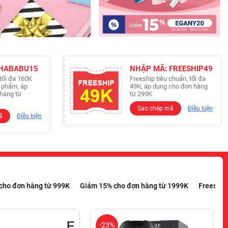
 HABABU15
NHẬP MÃ: FREESHIP49
tối đa 160K
Freeship tiêu chuẩn, tối đa
n phẩm, áp
49K, áp dụng cho đơn hàng
hàng từ
từ 299K
Sao chép mã
Điều kiện
ã
Điều kiện
299K
Giảm 10% cho đơn hàng từ 999K
Giảm 15% cho đơn hàng từ
-23%