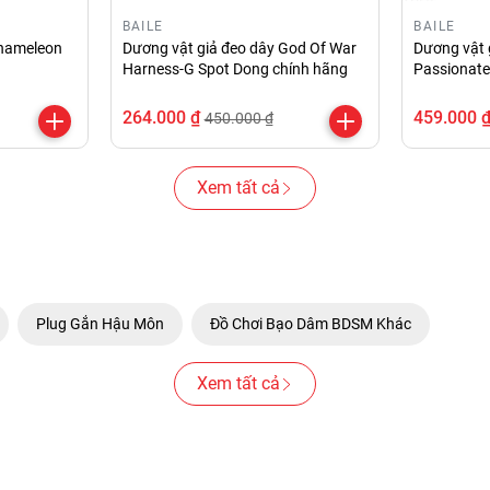
BAILE
BAILE
Chameleon
Dương vật giả đeo dây God Of War
Dương vật g
Harness-G Spot Dong chính hãng
Passionate
264.000 ₫
459.000 
450.000 ₫
Xem tất cả
Plug Gắn Hậu Môn
Đồ Chơi Bạo Dâm BDSM Khác
Xem tất cả