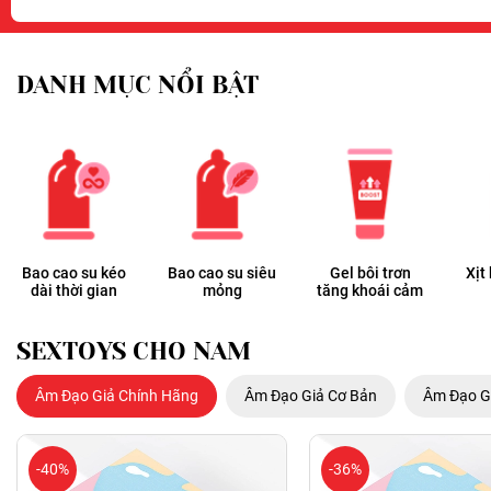
DANH MỤC NỔI BẬT
Bao cao su kéo
Bao cao su siêu
Gel bôi trơn
Xịt
dài thời gian
mỏng
tăng khoái cảm
SEXTOYS CHO NAM
Âm Đạo Giả Chính Hãng
Âm Đạo Giả Cơ Bản
Âm Đạo G
-40%
-36%