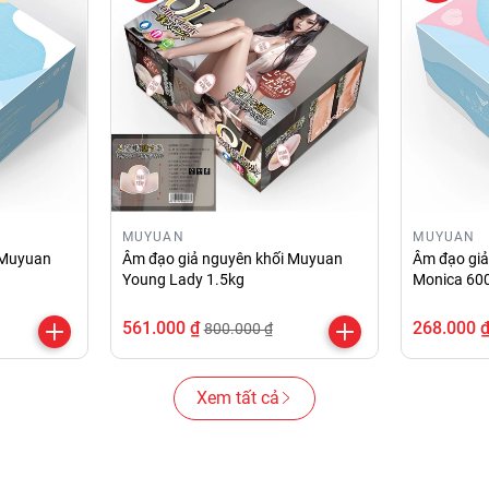
MUYUAN
MUYUAN
 Muyuan
Âm đạo giả nguyên khối Muyuan
Âm đạo gi
Young Lady 1.5kg
Monica 60
561.000 ₫
268.000 
800.000 ₫
Xem tất cả