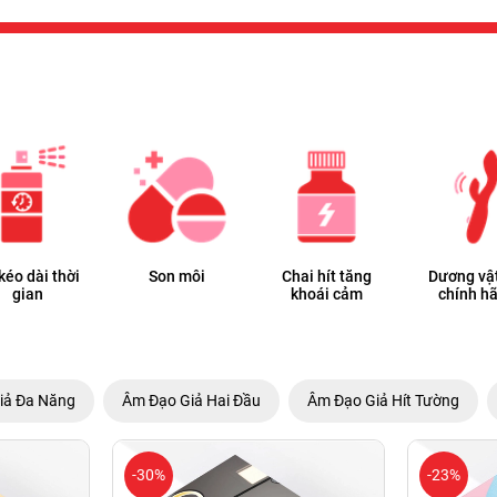
 kéo dài thời
Son môi
Chai hít tăng
Dương vật
gian
khoái cảm
chính h
iả Đa Năng
Âm Đạo Giả Hai Đầu
Âm Đạo Giả Hít Tường
-30%
-23%