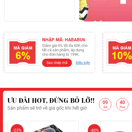
NHẬP MÃ: HABABU6
Giảm giá 6% tối đa 60K cho
tất cả sản phẩm, áp dụng
cho đơn hàng từ 199K.
Sao chép mã
Điều kiện
ƯU ĐÃI HOT, ĐỪNG BỎ LỠ!!
09
40
:
:
Sản phẩm sẽ trở về giá gốc khi hết giờ
Giảm 10% cho đơn hàng từ 
Giờ
Phút
-23%
-40%