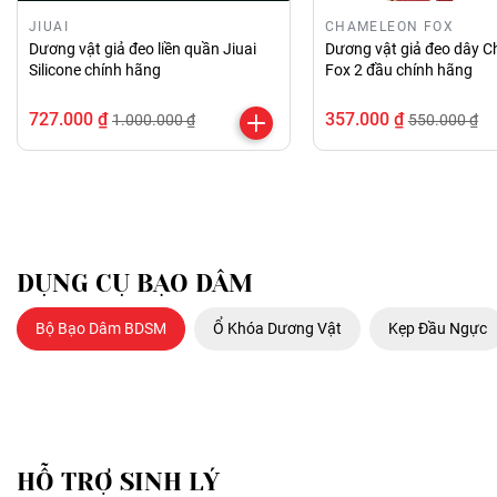
JIUAI
CHAMELEON FOX
Dương vật giả đeo liền quần Jiuai
Dương vật giả đeo dây 
Silicone chính hãng
Fox 2 đầu chính hãng
727.000 ₫
357.000 ₫
1.000.000 ₫
550.000 ₫
DỤNG CỤ BẠO DÂM
Bộ Bạo Dâm BDSM
Ổ Khóa Dương Vật
Kẹp Đầu Ngực
HỖ TRỢ SINH LÝ