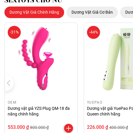
SEXTOYS CHO NỮ
Dương Vật Giả Chính Hãng
Dương Vật Giả Cơ Bản
Dươ
-31%
-44%
OEM
YUEPAO
Dương vật giả YZS Plug QM-18 đa
Dương vật giả YuePao Pa
năng chính hãng
Queen chính hãng
553.000 ₫
226.000 ₫
800.000 ₫
400.000 ₫