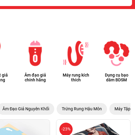
 giả
Âm đạo giả
Máy rung kích
Dụng cụ bạo
ãng
chính hãng
thích
dâm BDSM
Âm Đạo Giả Nguyên Khối
Trứng Rung Hậu Môn
Máy Tập L
-23%