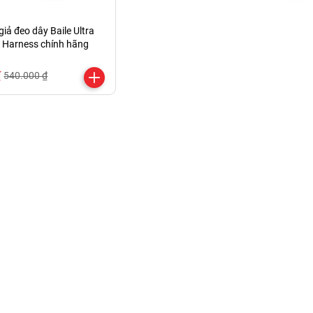
iả đeo dây Baile Ultra
 Harness chính hãng
₫
540.000 ₫