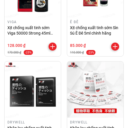
VIGA
Ê ĐÊ
Xịt chống xuất tinh sớm
Xịt chống xuất tinh sớm Sìn
Viga 50000 Strong 45ml
Sú Ê Đê 5ml chính hãng
chính hãng
128.000 ₫
85.000 ₫
170.000 ₫
110.000 ₫
-25%
-23%
DRYWELL
DRYWELL