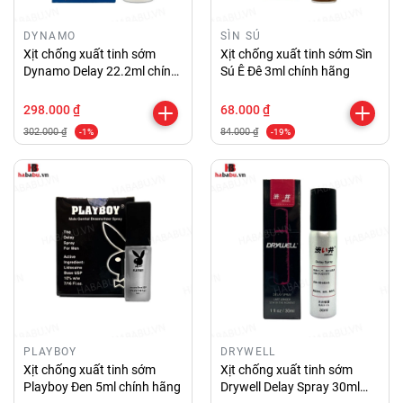
DYNAMO
SÌN SÚ
Xịt chống xuất tinh sớm
Xịt chống xuất tinh sớm Sìn
Dynamo Delay 22.2ml chính
Sú Ê Đê 3ml chính hãng
hãng
298.000 ₫
68.000 ₫
302.000 ₫
84.000 ₫
-1%
-19%
PLAYBOY
DRYWELL
Xịt chống xuất tinh sớm
Xịt chống xuất tinh sớm
Playboy Đen 5ml chính hãng
Drywell Delay Spray 30ml