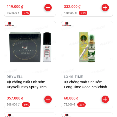
chính hãng
119.000 ₫
332.000 ₫
162.000 ₫
480.000 ₫
-27%
-31%
DRYWELL
LONG TIME
Xịt chống xuất tinh sớm
Xịt chống xuất tinh sớm
Drywell Delay Spray 15ml
Long Time Good 5ml chính
chính hãng
hãng
357.000 ₫
60.000 ₫
508.000 ₫
75.000 ₫
-30%
-20%