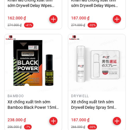
Khăn lau chống xuất tinh
Khăn lau chống xuất tinh
sớm Drywell Delay Wipes
sớm Drywell Delay Wipes
hộp 8 cái chính hãng
chính hãng
162.000 ₫
187.000 ₫
274.000 ₫
274.000 ₫
-41%
-32%
BAMBOO
DRYWELL
Xịt chống xuất tinh sớm
Xịt chống xuất tinh sớm
Bamboo Black Power 15ml
Drywell Delay Spray 5ml
chính hãng
chính hãng
238.000 ₫
187.000 ₫
256.000 ₫
266.000 ₫
-7%
-30%