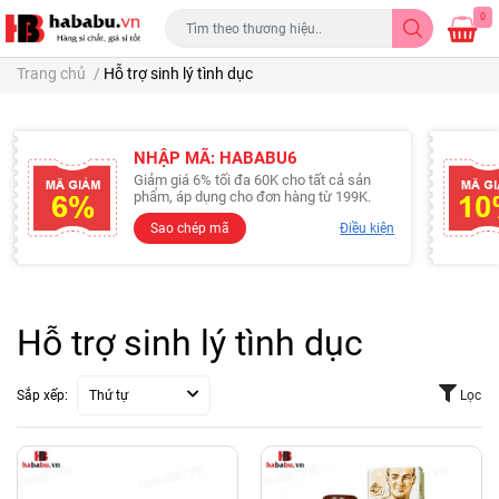
0
Trang chủ
/
Hỗ trợ sinh lý tình dục
NHẬP MÃ: HABABU6
Giảm giá 6% tối đa 60K cho tất cả sản
phẩm, áp dụng cho đơn hàng từ 199K.
Sao chép mã
Điều kiện
Hỗ trợ sinh lý tình dục
Sắp xếp:
Thứ tự
Lọc