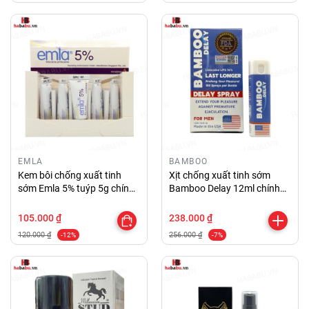
EMLA
BAMBOO
Kem bôi chống xuất tinh
Xịt chống xuất tinh sớm
sớm Emla 5% tuýp 5g chính
Bamboo Delay 12ml chính
hãng
hãng
105.000 ₫
238.000 ₫
120.000 ₫
256.000 ₫
-12%
-7%