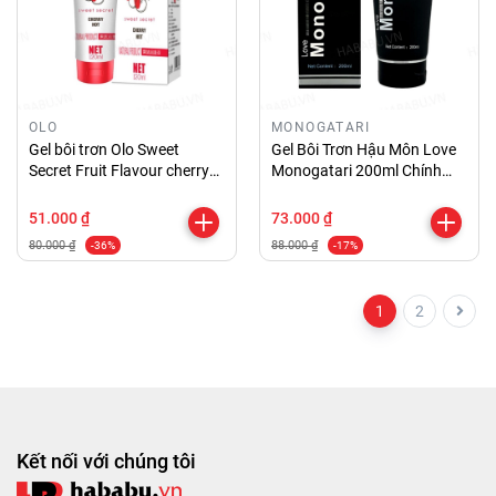
OLO
MONOGATARI
Gel bôi trơn Olo Sweet
Gel Bôi Trơn Hậu Môn Love
Secret Fruit Flavour cherry
Monogatari 200ml Chính
120ml chính hãng
Hãng
51.000 ₫
73.000 ₫
80.000 ₫
88.000 ₫
-36%
-17%
1
2
Kết nối với chúng tôi