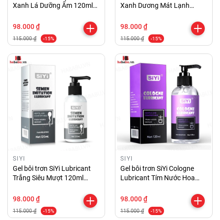
Xanh Lá Dưỡng Ẩm 120ml
Xanh Dương Mát Lạnh
chính hãng
120ml chính hãng
98.000 ₫
98.000 ₫
115.000 ₫
115.000 ₫
-15%
-15%
SIYI
SIYI
Gel bôi trơn SiYi Lubricant
Gel bôi trơn SiYi Cologne
Trắng Siêu Mượt 120ml
Lubricant Tím Nước Hoa
chính hãng
120ml chính hãng
98.000 ₫
98.000 ₫
115.000 ₫
115.000 ₫
-15%
-15%