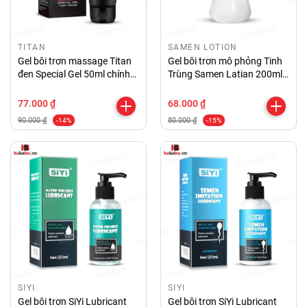
TITAN
SAMEN LOTION
Gel bôi trơn massage Titan
Gel bôi trơn mô phỏng Tinh
đen Special Gel 50ml chính
Trùng Samen Latian 200ml
hãng
chính hãng
77.000 ₫
68.000 ₫
90.000 ₫
80.000 ₫
-14%
-15%
SIYI
SIYI
Gel bôi trơn SiYi Lubricant
Gel bôi trơn SiYi Lubricant