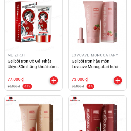
MEIZIRUI
LOVCAVE MONOGATARY
Gel bôi trơn Cô Gái Nhật
Gel bôi trơn hậu môn
Ukiyo 30ml tăng khoái cảm
Lovcave Monogatari hương
chính hãng
Dâu 200ml chính hãng
77.000 ₫
73.000 ₫
90.000 ₫
80.000 ₫
-14%
-9%