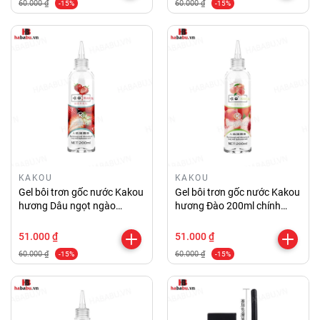
60.000 ₫
60.000 ₫
-15%
-15%
KAKOU
KAKOU
Gel bôi trơn gốc nước Kakou
Gel bôi trơn gốc nước Kakou
hương Dâu ngọt ngào
hương Đào 200ml chính
200ml chính hãng
hãng
51.000 ₫
51.000 ₫
60.000 ₫
60.000 ₫
-15%
-15%