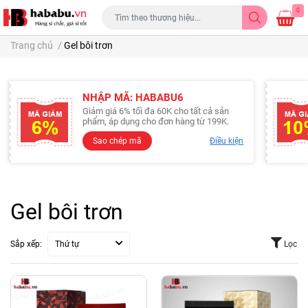
0
Trang chủ
/
Gel bôi trơn
NHẬP MÃ: HABABU6
Giảm giá 6% tối đa 60K cho tất cả sản
phẩm, áp dụng cho đơn hàng từ 199K.
Sao chép mã
Điều kiện
Gel bôi trơn
Sắp xếp:
Thứ tự
Lọc