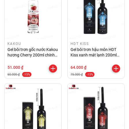
KAKOU
HDT KISS
Gel bôi trơn gốc nước Kakou
Gel bôi trơn hậu môn HDT
hương Cherry 200ml chính
Kiss xanh mát lạnh 200ml
hãng
chính hãng
51.000 ₫
64.000 ₫
60.000 ₫
75.000 ₫
-15%
-15%