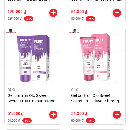
chính hãng
táo 120ml chính hãng
170.000 ₫
51.000 ₫
225.000 ₫
80.000 ₫
-24%
-36%
OLO
OLO
Gel bôi trơn Olo Sweet
Gel bôi trơn Olo Sweet
Secret Fruit Flavour hương
Secret Fruit Flavour hương
nho 120ml chính hãng
đào 120ml chính hãng
51.000 ₫
51.000 ₫
80.000 ₫
80.000 ₫
-36%
-36%