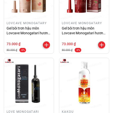
LOVCAVE MONOGATARY
LOVCAVE MONOGATARY
Gel bôi trơn hậu môn
Gel bôi trơn hậu môn
Lovcave Monogatari hương
Lovcave Monogatari hương
Đào 200ml chính hãng
Cherry 200ml chính hãng
73.000 ₫
73.000 ₫
80.000 ₫
80.000 ₫
-9%
-9%
LOVE MONOGATARI
KAKOU