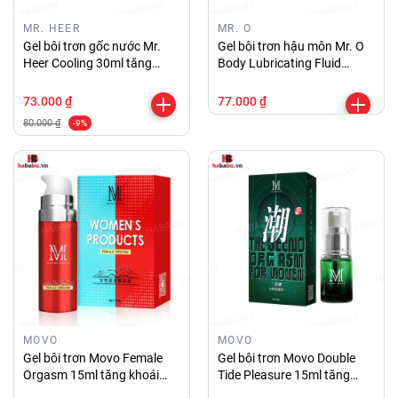
MR. HEER
MR. O
Gel bôi trơn gốc nước Mr.
Gel bôi trơn hậu môn Mr. O
Heer Cooling 30ml tăng
Body Lubricating Fluid
khoái cảm chính hãng
200ml chính hãng
73.000 ₫
77.000 ₫
80.000 ₫
-9%
MOVO
MOVO
Gel bôi trơn Movo Female
Gel bôi trơn Movo Double
Orgasm 15ml tăng khoái
Tide Pleasure 15ml tăng
cảm cho nữ chính hãng
khoái cảm chính hãng