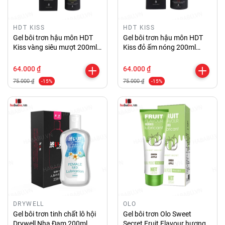
HDT KISS
HDT KISS
Gel bôi trơn hậu môn HDT
Gel bôi trơn hậu môn HDT
Kiss vàng siêu mượt 200ml
Kiss đỏ ấm nóng 200ml
chính hãng
chính hãng
64.000 ₫
64.000 ₫
75.000 ₫
75.000 ₫
-15%
-15%
DRYWELL
OLO
Gel bôi trơn tinh chất lô hội
Gel bôi trơn Olo Sweet
Drywell Nha Đam 200ml
Secret Fruit Flavour hương