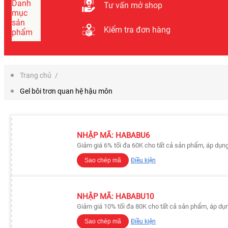
Danh
Tư vấn mở shop
mục
sản
Kiểm tra đơn hàng
phẩm
Trang chủ
/
Gel bôi trơn quan hệ hậu môn
NHẬP MÃ: HABABU6
Giảm giá 6% tối đa 60K cho tất cả sản phẩm, áp dụn
Sao chép mã
Điều kiện
NHẬP MÃ: HABABU10
Giảm giá 10% tối đa 80K cho tất cả sản phẩm, áp dụ
Sao chép mã
Điều kiện