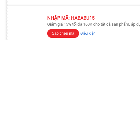
NHẬP MÃ: HABABU15
Giảm giá 15% tối đa 160K cho tất cả sản phẩm, áp d
Sao chép mã
Điều kiện
NHẬP MÃ: FREESHIP49
Freeship tiêu chuẩn, tối đa 49K, áp dụng cho đơn hà
Sao chép mã
Điều kiện
Tìm theo
THƯƠNG HIỆU
Titan
Siyi
Mr. Heer
Mr. O