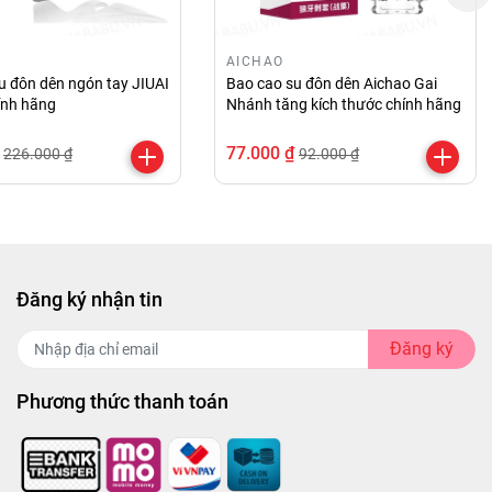
ung giá sỉ tiết kiệm tại Hababu.vn:
AICHAO
u đôn dên ngón tay JIUAI
Bao cao su đôn dên Aichao Gai
ính hãng
Nhánh tăng kích thước chính hãng
77.000 ₫
226.000 ₫
92.000 ₫
Đăng ký nhận tin
Đăng ký
Phương thức thanh toán