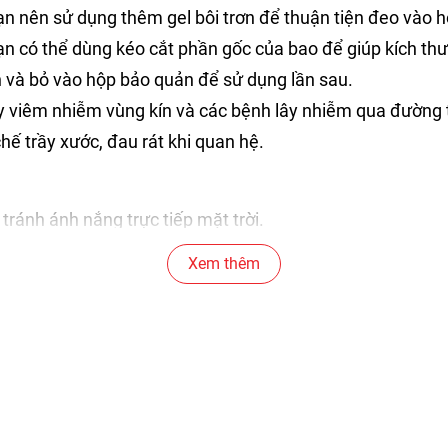
n nên sử dụng thêm gel bôi trơn để thuận tiện đeo vào hơ
bạn có thể dùng kéo cắt phần gốc của bao để giúp kích th
ên và bỏ vào hộp bảo quản để sử dụng lần sau.
 viêm nhiễm vùng kín và các bệnh lây nhiễm qua đường t
chế trầy xước, đau rát khi quan hệ.
tránh ánh nắng trực tiếp mặt trời.
Xem thêm
 tình trạng như khi Shop gởi hàng.
để được hỗ trợ tốt nhất nha.
ên có thể đau rát khi quan hệ, điều này sẽ không thể xảy 