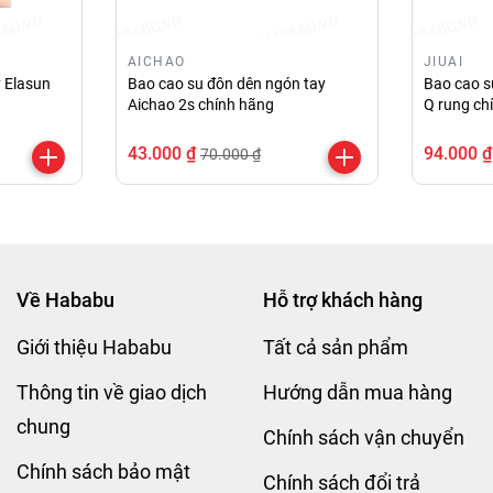
 nâu có quai tăng kích thước, tăng khoái cảm nội địa Tr
AICHAO
JIUAI
 Elasun
Bao cao su đôn dên ngón tay
Bao cao s
Aichao 2s chính hãng
Q rung ch
43.000 ₫
94.000 ₫
70.000 ₫
Về Hababu
Hỗ trợ khách hàng
Giới thiệu Hababu
Tất cả sản phẩm
Thông tin về giao dịch
Hướng dẫn mua hàng
chung
Chính sách vận chuyển
Chính sách bảo mật
Chính sách đổi trả