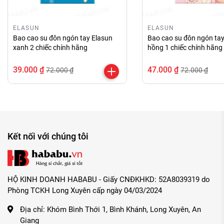
Những lý do bạn nên mua bao cao su đôn dên Brave Man
ELASUN
ELASUN
Bao cao su đôn ngón tay Elasun
Bao cao su đôn ngón tay
Đảm bảo hàng chính hãng.
xanh 2 chiếc chính hãng
hồng 1 chiếc chính hãng
Giá cả luôn tốt so với thị trường.
39.000 ₫
47.000 ₫
72.000 ₫
72.000 ₫
Tư vấn tận tình, chu đáo.
Giao hàng kín đáo, nhanh chóng.
Kết nối với chúng tôi
HỘ KINH DOANH HABABU - Giấy CNĐKHKD: 52A8039319 do
Phòng TCKH Long Xuyên cấp ngày 04/03/2024
Địa chỉ:
Khóm Bình Thới 1, Bình Khánh, Long Xuyên, An
Giang