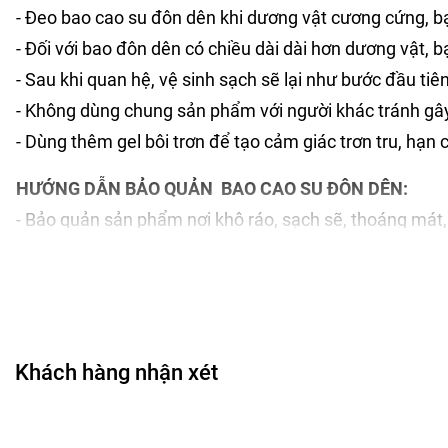
- Đeo bao cao su đôn dên khi dương vật cương cứng, bạ
- Đối với bao đôn dên có chiều dài dài hơn dương vật, 
- Sau khi quan hệ, vệ sinh sạch sẽ lại như bước đầu ti
- Không dùng chung sản phẩm với người khác tránh gây
- Dùng thêm gel bôi trơn để tạo cảm giác trơn tru, hạn 
HƯỚNG DẪN BẢO QUẢN BAO CAO SU ĐÔN DÊN:
- Bảo quản sản phẩm nơi khô ráo, sạch sẽ, thoáng mát, 
CHÍNH SÁCH ĐỔI TRẢ - BẢO HÀNH:
- Sản phẩm bị lỗi do nhà sản xuất.
- Sản phẩm chưa sử dụng, chưa tháo tem và còn nguyên
- Các nhu cầu hỗ trợ khác bạn inbox trực tiếp với Shop 
Khách hàng nhận xét
MỘT SỐ TIP KHI DÙNG BAO CAO SU ĐÔN DÊN:
- Mọi người đang lo lắng về kiểu dáng bề mặt bao đôn d