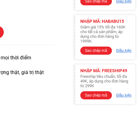
Sao chép mã
Điều kiện
NHẬP MÃ: HABABU15
Giảm giá 15% tối đa 160K
cho tất cả sản phẩm, áp
dụng cho đơn hàng từ
1999K.
Sao chép mã
Điều kiện
t mọi thời điểm
NHẬP MÃ: FREESHIP49
ợng thật, giá trị thật
Freeship tiêu chuẩn, tối đa
49K, áp dụng cho đơn hàng
từ 299K
Sao chép mã
Điều kiện