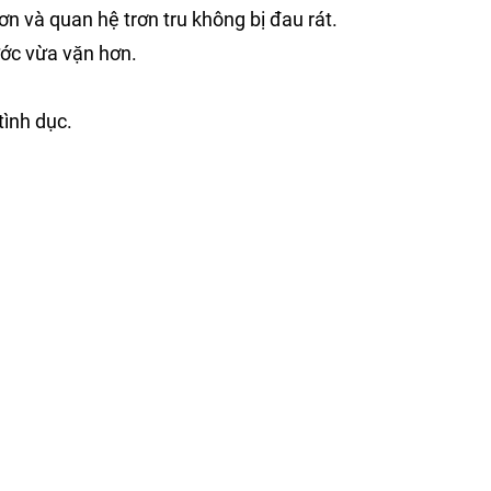
n và quan hệ trơn tru không bị đau rát.
ước vừa vặn hơn.
ình dục.
ra khi 100% làm từ silicon và cao su từ thiên nhiên nên