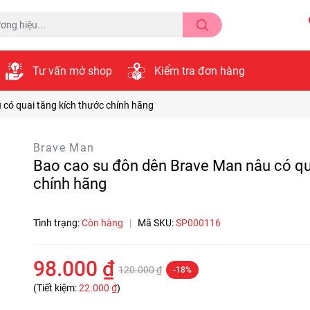
Tư vấn mở shop
Kiểm tra đơn hàng
có quai tăng kích thước chính hãng
Brave Man
Bao cao su đôn dên Brave Man nâu có qu
chính hãng
Tình trạng:
Còn hàng
|
Mã SKU:
SP000116
98.000 ₫
120.000 ₫
-18%
(Tiết kiệm:
22.000 ₫
)