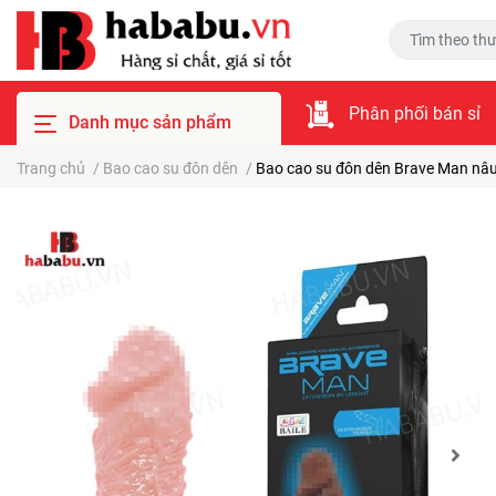
Phân phối bán sỉ
Danh mục sản phẩm
Trang chủ
/
Bao cao su đôn dên
/
Bao cao su đôn dên Brave Man nâu 