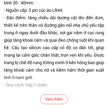
kính 30 - 40mm.
- Nguồn cấp: 3 pin cúc áo LR44.
- Đặc điểm: tăng chiều dài dương vật lên đến 4cm,
thiết kế trên thân có đường gân nổi nhẹ chủ yếu tập
trung ở ngay dưới đầu khấc, sợi gai nằm ở cục rung
giúp tăng khoái cảm và quai đeo chống tuột khi quan
hệ. Cấu tạo silicon cao cấp có độ co dãn tốt, giúp
mang lại cảm giác chân thật, trọn vẹn khi yêu. Được
trang bị chế độ rung thông minh ở bên hông bao giúp
tăng khoái cảm cho nữ và kiềm hảm thời gian xuất
tinh ở nam giới.
- Quy cách: hộp 1 chiếc.
- Thương hiệu: Lovetoy.
Xem thêm
- Hạn sử dụng: 5 năm kể từ ngày sản xuất.