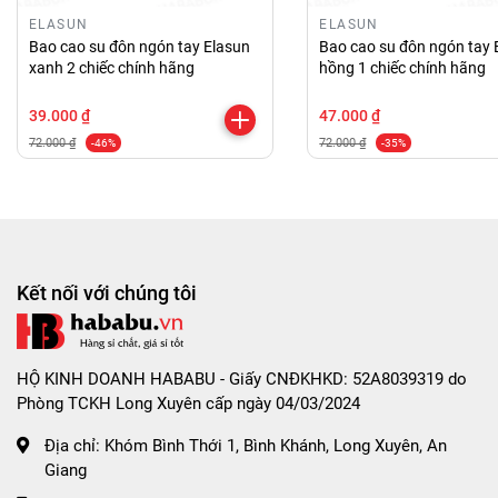
ELASUN
ELASUN
bạn có thể dùng kéo cắt phần gốc của bao để giúp
Bao cao su đôn ngón tay Elasun
Bao cao su đôn ngón tay 
kích thước vừa vặn hơn.
xanh 2 chiếc chính hãng
hồng 1 chiếc chính hãng
- Sau khi quan hệ, vệ sinh sạch sẽ lại như bước đầu
39.000 ₫
47.000 ₫
tiên, để cho khô ráo và bỏ vào hộp bảo quản để sử
72.000 ₫
72.000 ₫
-46%
-35%
dụng lần sau.
- Không dùng chung sản phẩm với người khác tránh
gây viêm nhiễm vùng kín và các bệnh lây nhiễm qua
đường tình dục.
Kết nối với chúng tôi
- Dùng thêm gel bôi trơn để tạo cảm giác trơn tru,
hạn chế trầy xước, đau rát khi quan hệ.
HỘ KINH DOANH HABABU - Giấy CNĐKHKD: 52A8039319 do
HƯỚNG DẪN BẢO QUẢN BAO CAO SU ĐÔN DÊN:
Phòng TCKH Long Xuyên cấp ngày 04/03/2024
- Bảo quản sản phẩm nơi khô ráo, sạch sẽ, thoáng
Địa chỉ:
Khóm Bình Thới 1, Bình Khánh, Long Xuyên, An
mát, tránh ánh nắng trực tiếp mặt trời.
Giang