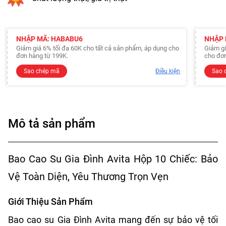
NHẬP MÃ: HABABU6
NHẬP 
Giảm giá 6% tối đa 60K cho tất cả sản phẩm, áp dụng cho
Giảm gi
đơn hàng từ 199K.
cho đơn
Sao chép mã
Điều kiện
Sao 
Mô tả sản phẩm
Bao Cao Su Gia Đình Avita Hộp 10 Chiếc: Bảo
Vệ Toàn Diện, Yêu Thương Trọn Vẹn
Giới Thiệu Sản Phẩm
Bao cao su Gia Đình Avita mang đến sự bảo vệ tối