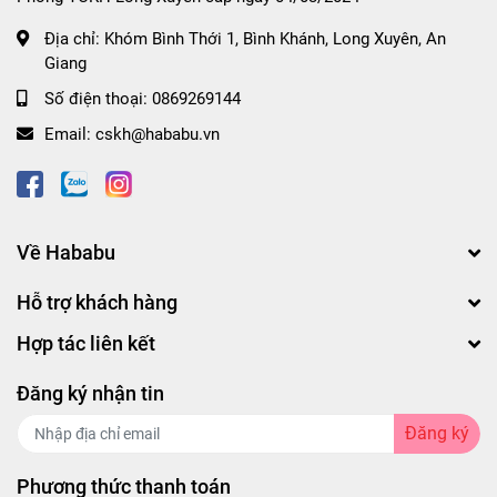
Avita giúp ngăn ngừa các bệnh lây truyền qua
Địa chỉ:
Khóm Bình Thới 1, Bình Khánh, Long Xuyên, An
đường tình dục và tránh thai hiệu quả, bảo vệ
Giang
sức khỏe sinh sản của cả hai phái.
Số điện thoại:
0869269144
Tăng cường cảm giác thoải mái:
Thiết kế trơn
Email:
cskh@hababu.vn
mịn mang lại cảm giác tự nhiên, thoải mái,
không gây cảm giác khó chịu khi sử dụng, giúp
cuộc yêu thêm phần nồng nhiệt và thăng hoa.
Tiện lợi và kinh tế:
Đóng gói hộp 10 chiếc phù
Về Hababu
hợp cho nhu cầu sử dụng thường xuyên, giúp
Hỗ trợ khách hàng
tiết kiệm chi phí và đảm bảo sự tiện lợi trong
Hợp tác liên kết
mọi tình huống.
Đăng ký nhận tin
Hướng Dẫn Sử Dụng và Bảo Quản
Đăng ký
Kiểm tra bao bì:
Đảm bảo bao cao su còn
nguyên vẹn trước khi sử dụng để đảm bảo an
Phương thức thanh toán