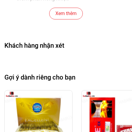
Chất lượng đảm bảo:
Sản phẩm được làm từ
Xem thêm
cao su tự nhiên cao cấp, không chứa các chất
gây dị ứng, đảm bảo an toàn tuyệt đối cho
người dùng. Mỗi chiếc bao cao su đều trải qua
quy trình kiểm tra nghiêm ngặt để đảm bảo
Khách hàng nhận xét
chất lượng tốt nhất.
Độ dày tiêu chuẩn:
Bao cao su Gia Đình Avita
có độ dày vừa phải, mang lại sự cân bằng giữa
Gợi ý dành riêng cho bạn
cảm giác chân thật và sự bảo vệ. Người dùng
sẽ cảm nhận được sự tự nhiên, không hề có
cảm giác khó chịu khi sử dụng.
Đóng gói tiện lợi:
Hộp 10 chiếc bao cao su
được đóng gói tiện lợi, dễ dàng mang theo và
bảo quản. Mỗi chiếc bao cao su đều được bọc