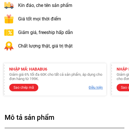
Kín đáo, che tên sản phẩm
Giá tốt mọi thời điểm
Giảm giá, freeship hấp dẫn
Chất lượng thật, giá trị thật
NHẬP MÃ: HABABU6
NHẬP 
Giảm giá 6% tối đa 60K cho tất cả sản phẩm, áp dụng cho
Giảm gi
đơn hàng từ 199K.
cho đơn
Sao chép mã
Điều kiện
Sao 
Mô tả sản phẩm