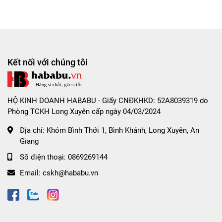
Nhiều gel bôi trơn kết hợp Hyaluronic Acid hỗ trợ tăng
độ trơn mượt.
Bề mặt nhám giúp tăng diện tích tiếp xúc hiệu quả.
Latex thiên nhiên mềm mại, co giãn tốt và ôm sát cơ
thể.
Kết nối với chúng tôi
Hộp 10 cái tiện lợi, phù hợp với nhu cầu sử dụng
thường xuyên.
HỘ KINH DOANH HABABU - Giấy CNĐKHKD: 52A8039319 do
Phòng TCKH Long Xuyên cấp ngày 04/03/2024
Giới thiệu tổng quan
Địa chỉ:
Khóm Bình Thới 1, Bình Khánh, Long Xuyên, An
Nếu các dòng bao cao su trơn đã trở nên quá quen thuộc,
Giang
nhiều cặp đôi thường tìm đến những thiết kế có hạt nổi để
Số điện thoại:
0869269144
tăng thêm cảm giác mới mẻ trong quá trình sử dụng.
Email:
cskh@hababu.vn
Những điểm nổi trên bề mặt giúp tạo thêm ma sát, từ đó
mang lại trải nghiệm khác biệt so với các dòng truyền
thống.