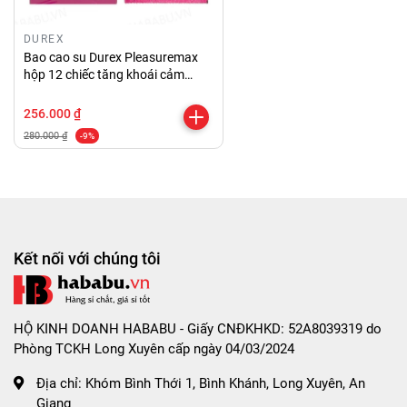
- Sau khi quan hệ, giữ đầu bao từ từ rút dương vật ra,
DUREX
tránh làm tràn tinh dịch.
Bao cao su Durex Pleasuremax
- Thắt nút miệng bao và bỏ vào thùng rác.
hộp 12 chiếc tăng khoái cảm
chính hãng
256.000 ₫
CHÍNH SÁCH ĐỔI TRẢ - BẢO HÀNH:
280.000 ₫
-9%
- Sản phẩm bị lỗi do nhà sản xuất.
- Sản phẩm chưa sử dụng, chưa tháo tem và còn
nguyên tình trạng như khi Shop gởi hàng.
- Các nhu cầu hỗ trợ khác bạn inbox trực tiếp với
Kết nối với chúng tôi
Shop để được hỗ trợ tốt nhất nha.
MỘT SỐ TIP KHI DÙNG BAO CAO SU:
HỘ KINH DOANH HABABU - Giấy CNĐKHKD: 52A8039319 do
- Để màn dạo đầu thêm thăng hoa, bạn có thể dùng
Phòng TCKH Long Xuyên cấp ngày 04/03/2024
thêm gel quan hệ bằng miệng (có thể nuốt được),
Địa chỉ:
Khóm Bình Thới 1, Bình Khánh, Long Xuyên, An
kẹo ngậm the mát thơm miệng.
Giang