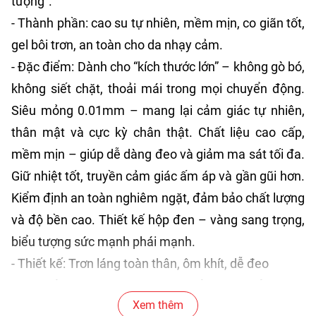
tượng”.
- Thành phần: cao su tự nhiên, mềm mịn, co giãn tốt,
gel bôi trơn, an toàn cho da nhạy cảm.
- Đặc điểm: Dành cho “kích thước lớn” – không gò bó,
không siết chặt, thoải mái trong mọi chuyển động.
Siêu mỏng 0.01mm – mang lại cảm giác tự nhiên,
thân mật và cực kỳ chân thật. Chất liệu cao cấp,
mềm mịn – giúp dễ dàng đeo và giảm ma sát tối đa.
Giữ nhiệt tốt, truyền cảm giác ấm áp và gần gũi hơn.
Kiểm định an toàn nghiêm ngặt, đảm bảo chất lượng
và độ bền cao. Thiết kế hộp đen – vàng sang trọng,
biểu tượng sức mạnh phái mạnh.
- Thiết kế: Trơn láng toàn thân, ôm khít, dễ đeo
- Độ mỏng: ~0.01mm – siêu mỏng cho cảm giác
Xem thêm
chân thật như không đeo