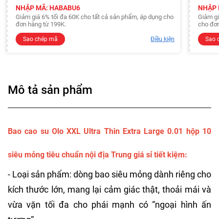
NHẬP MÃ: HABABU6
NHẬP 
Giảm giá 6% tối đa 60K cho tất cả sản phẩm, áp dụng cho
Giảm gi
đơn hàng từ 199K.
cho đơn
Sao chép mã
Điều kiện
Sao 
Mô tả sản phẩm
Bao cao su Olo XXL Ultra Thin Extra Large 0.01 hộp 10
siêu mỏng tiêu chuẩn nội địa Trung giá sỉ tiết kiệm:
- Loại sản phẩm: dòng bao siêu mỏng dành riêng cho
kích thước lớn, mang lại cảm giác thật, thoải mái và
vừa vặn tối đa cho phái mạnh có “ngoại hình ấn