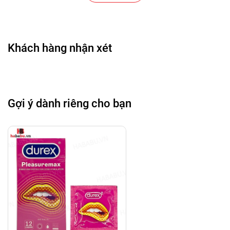
- Chất liệu: Latex thiên nhiên cao cấp, đàn hồi tốt
- Kích thước: XXL – rộng hơn (≈ 56 ± 2mm), dành cho
nam giới kích thước lớn
Khách hàng nhận xét
- Quy cách: hộp 10 chiếc.
- Thương hiệu: OLO
- Hạn sử dụng: 5 năm kể từ ngày sản xuất.
Gợi ý dành riêng cho bạn
HƯỚNG DẪN SỬ DỤNG BAO CAO SU:
- Kiểm tra bên ngoài vỏ bao cao su, đảm bảo còn độ
phồng không bị thủng, xẹp và còn hạn sử dụng.
- Cẩn thận dồn bao cao su về 1 góc và xé góc còn lại
theo dấu răng trên cạnh vỏ bao.
- Bóp không khí ra khỏi đầu bao, đặt vào đầu dương
vật đang cương cứng, vuốt phần bao cuốn cho đến
khi ra hết cuộn hoặc đến sát góc dương vật.