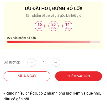
ƯU ĐÃI HOT, ĐỪNG BỎ LỠ!!
Sản phẩm sẽ trở về giá gốc khi hết giờ
16
26
14
:
:
Giờ
Phút
Giây
270
sản phẩm đã bán
Số lượng:
MUA NGAY
THÊM VÀO GIỎ
- Rung nhiều chế độ, có 2 nhánh phụ lưỡi liếm và que nhỏ,
đầu có gân nổi.