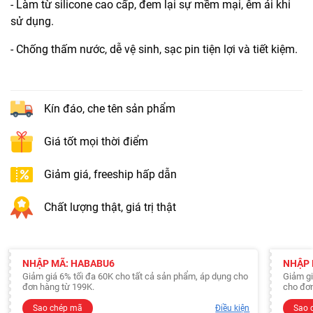
- Làm từ silicone cao cấp, đem lại sự mềm mại, êm ái khi
sử dụng.
- Chống thấm nước, dễ vệ sinh, sạc pin tiện lợi và tiết kiệm.
Kín đáo, che tên sản phẩm
Giá tốt mọi thời điểm
Giảm giá, freeship hấp dẫn
Chất lượng thật, giá trị thật
NHẬP MÃ: HABABU6
NHẬP 
Giảm giá 6% tối đa 60K cho tất cả sản phẩm, áp dụng cho
Giảm gi
đơn hàng từ 199K.
cho đơn
Sao chép mã
Điều kiện
Sao 