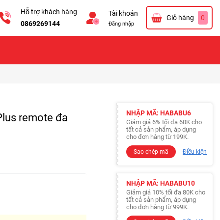
Hỗ trợ khách hàng
Tài khoản
Giỏ hàng
0
0869269144
Đăng nhập
NHẬP MÃ: HABABU6
Plus remote đa
Giảm giá 6% tối đa 60K cho
tất cả sản phẩm, áp dụng
cho đơn hàng từ 199K.
Sao chép mã
Điều kiện
NHẬP MÃ: HABABU10
Giảm giá 10% tối đa 80K cho
tất cả sản phẩm, áp dụng
cho đơn hàng từ 999K.