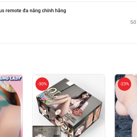
lus remote đa năng chính hãng
Số
-30%
-23%