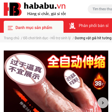
Phân phối bán sỉ
Danh mục sản phẩm
Trang chủ
/
Đồ chơi tình dục - Hỗ trợ sinh lý
/
Dương vật giả hít tườn