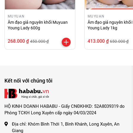
MUYUAN
MUYUAN
Âm đạo giả nguyên khối Muyuan
Âm đạo giả nguyên khố
Young Lady 600g
Young Lady 1kg
268.000 ₫
413.000 ₫
450.000 ₫
650.000 ₫
Kết nối với chúng tôi
HỘ KINH DOANH HABABU - Giấy CNĐKHKD: 52A8039319 do
Phòng TCKH Long Xuyên cấp ngày 04/03/2024
Địa chỉ:
Khóm Bình Thới 1, Bình Khánh, Long Xuyên, An
Giang