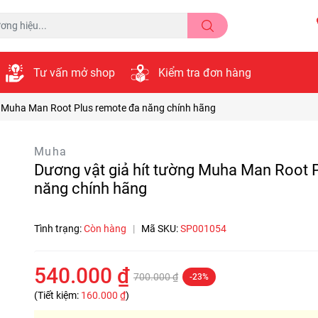
Tư vấn mở shop
Kiểm tra đơn hàng
g Muha Man Root Plus remote đa năng chính hãng
Muha
Dương vật giả hít tường Muha Man Root 
năng chính hãng
Tình trạng:
Còn hàng
|
Mã SKU:
SP001054
540.000 ₫
700.000 ₫
-23%
(Tiết kiệm:
160.000 ₫
)