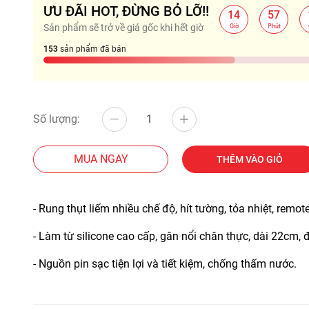
ƯU ĐÃI HOT, ĐỪNG BỎ LỠ!!
14
57
:
:
Sản phẩm sẽ trở về giá gốc khi hết giờ
Giờ
Phút
153
sản phẩm đã bán
Số lượng:
MUA NGAY
THÊM VÀO GIỎ
- Rung thụt liếm nhiều chế độ, hít tường, tỏa nhiệt, remot
- Làm từ silicone cao cấp, gân nổi chân thực, dài 22cm,
- Nguồn pin sạc tiện lợi và tiết kiệm, chống thấm nước.