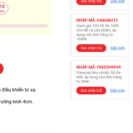
Sao chép mã
Điều kiện
17
Giây
NHẬP MÃ: HABABU15
Giảm giá 15% tối đa 160K
cho tất cả sản phẩm, áp
dụng cho đơn hàng từ
1999K.
Sao chép mã
Điều kiện
NHẬP MÃ: FREESHIP49
Freeship tiêu chuẩn, tối đa
49K, áp dụng cho đơn hàng
từ 299K
e điều khiển từ xa.
Sao chép mã
Điều kiện
 đường kính 4cm.