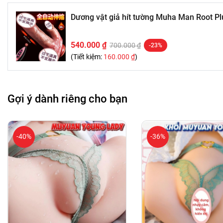
Dương vật giả hít tường Muha Man Root P
540.000 ₫
700.000 ₫
-23%
(Tiết kiệm:
160.000 ₫
)
Gợi ý dành riêng cho bạn
-40%
-36%