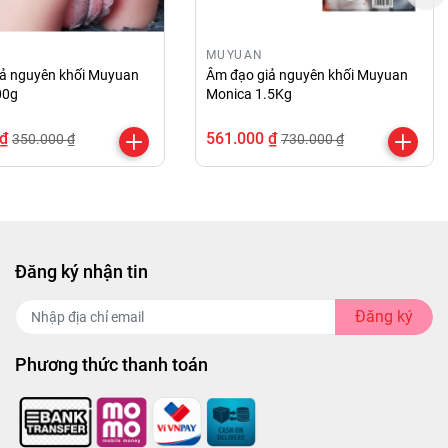
MUYUAN
ả nguyên khối Muyuan
Âm đạo giả nguyên khối Muyuan
00g
Monica 1.5Kg
 ₫
561.000 ₫
350.000 ₫
730.000 ₫
Đăng ký nhận tin
Đăng ký
Phương thức thanh toán