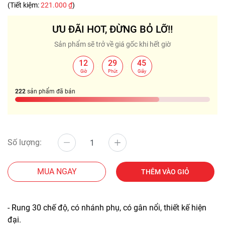
(Tiết kiệm:
221.000 ₫
)
ƯU ĐÃI HOT, ĐỪNG BỎ LỠ!!
Sản phẩm sẽ trở về giá gốc khi hết giờ
12
29
45
:
:
Giờ
Phút
Giây
222
sản phẩm đã bán
Số lượng:
MUA NGAY
THÊM VÀO GIỎ
- Rung 30 chế độ, có nhánh phụ, có gân nổi, thiết kế hiện
đại.