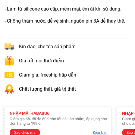
- Làm từ silicone cao cấp, mềm mại, êm ái khi sử dụng.
- Chống thấm nước, dễ vệ sinh, nguồn pin 3A dễ thay thế.
Kín đáo, che tên sản phẩm
Giá tốt mọi thời điểm
Giảm giá, freeship hấp dẫn
Chất lượng thật, giá trị thật
NHẬP MÃ: HABABU6
NHẬP 
Giảm giá 6% tối đa 60K cho tất cả sản phẩm, áp dụng cho
Giảm gi
đơn hàng từ 199K.
cho đơn
Sao chép mã
Điều kiện
Sao 