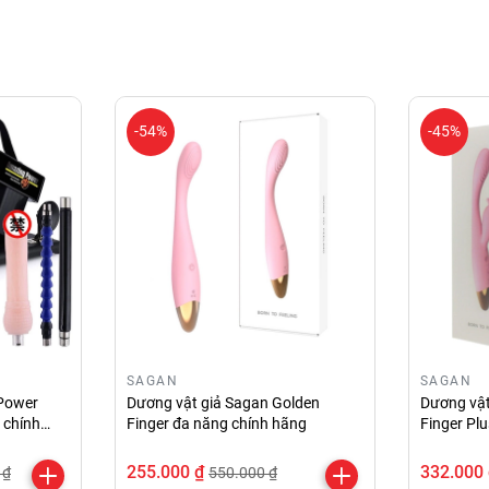
-54%
-45%
SAGAN
SAGAN
 Power
Dương vật giả Sagan Golden
Dương vật
 chính
Finger đa năng chính hãng
Finger Pl
255.000 ₫
332.000
 ₫
550.000 ₫