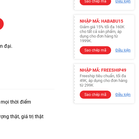
Sao chép mã
Điều kiện
NHẬP MÃ: HABABU15
Giảm giá 15% tối đa 160K
cho tất cả sản phẩm, áp
dụng cho đơn hàng từ
1999K.
n đại.
Sao chép mã
Điều kiện
NHẬP MÃ: FREESHIP49
Freeship tiêu chuẩn, tối đa
49K, áp dụng cho đơn hàng
từ 299K
Sao chép mã
Điều kiện
t mọi thời điểm
ợng thật, giá trị thật