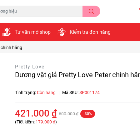
Tư vấn mở shop
Kiểm tra đơn hàng
r chính hãng
Pretty Love
Dương vật giả Pretty Love Peter chính hã
Tình trạng:
Còn hàng
|
Mã SKU:
SP001174
421.000 ₫
600.000 ₫
-30%
(Tiết kiệm:
179.000 ₫
)