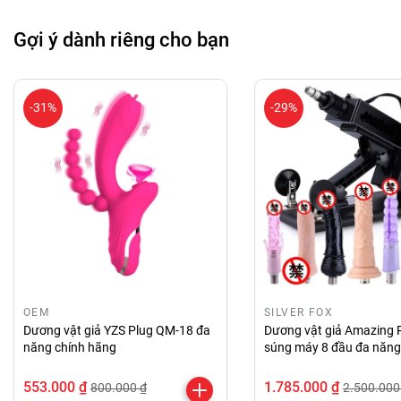
Gợi ý dành riêng cho bạn
-31%
-29%
OEM
SILVER FOX
Dương vật giả YZS Plug QM-18 đa
Dương vật giả Amazing
năng chính hãng
súng máy 8 đầu đa năng
hãng
553.000 ₫
1.785.000 ₫
800.000 ₫
2.500.000