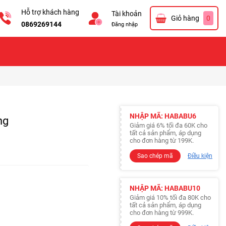
Hỗ trợ khách hàng
Tài khoản
Giỏ hàng
0
0869269144
Đăng nhập
NHẬP MÃ: HABABU6
ng
Giảm giá 6% tối đa 60K cho
tất cả sản phẩm, áp dụng
cho đơn hàng từ 199K.
Sao chép mã
Điều kiện
NHẬP MÃ: HABABU10
Giảm giá 10% tối đa 80K cho
tất cả sản phẩm, áp dụng
cho đơn hàng từ 999K.