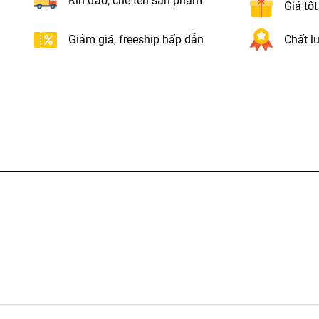
Kín đáo, che tên sản phẩm
Giá tố
Giảm giá, freeship hấp dẫn
Chất lư