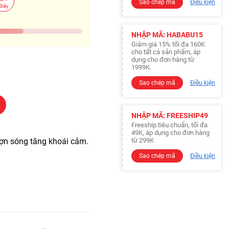
Sao chép mã
Điều kiện
Giây
NHẬP MÃ: HABABU15
Giảm giá 15% tối đa 160K
cho tất cả sản phẩm, áp
dụng cho đơn hàng từ
1999K.
Sao chép mã
Điều kiện
NHẬP MÃ: FREESHIP49
Freeship tiêu chuẩn, tối đa
49K, áp dụng cho đơn hàng
gợn sóng tăng khoái cảm.
từ 299K
Sao chép mã
Điều kiện