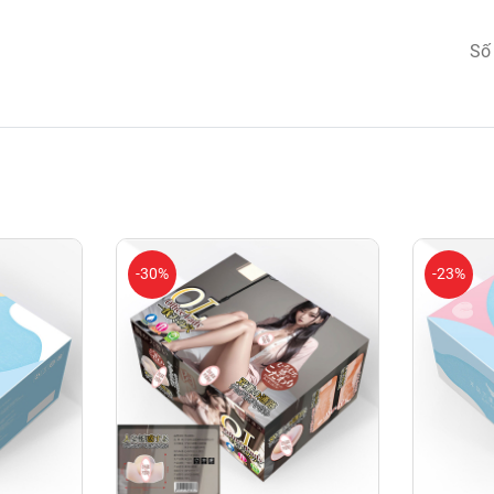
Số
-30%
-23%