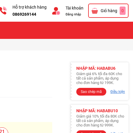
Hỗ trợ khách hàng
Tài khoản
Giỏ hàng
0
0869269144
Đăng nhập
NHẬP MÃ: HABABU6
Giảm giá 6% tối đa 60K cho
tất cả sản phẩm, áp dụng
cho đơn hàng từ 199K.
Sao chép mã
Điều kiện
NHẬP MÃ: HABABU10
Giảm giá 10% tối đa 80K cho
tất cả sản phẩm, áp dụng
cho đơn hàng từ 999K.
20