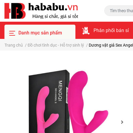
Phân phối bán sỉ
Danh mục sản phẩm
Trang chủ
/
Đồ chơi tình dục - Hỗ trợ sinh lý
/
Dương vật giả Sex Angel