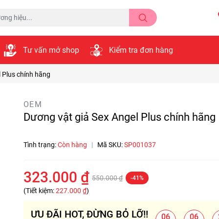
Tư vấn mở shop
Kiểm tra đơn hàng
 Plus chính hãng
OEM
Dương vật giả Sex Angel Plus chính hãng
Tình trạng:
Còn hàng
|
Mã SKU:
SP001037
323.000 ₫
550.000 ₫
-41%
(Tiết kiệm:
227.000 ₫
)
ƯU ĐÃI HOT, ĐỪNG BỎ LỠ!!
06
06