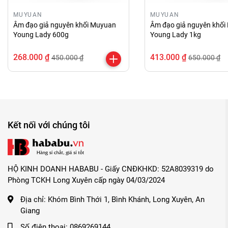
MUYUAN
MUYUAN
Âm đạo giả nguyên khối Muyuan
Âm đạo giả nguyên khố
Young Lady 600g
Young Lady 1kg
268.000 ₫
413.000 ₫
450.000 ₫
650.000 ₫
Kết nối với chúng tôi
HỘ KINH DOANH HABABU - Giấy CNĐKHKD: 52A8039319 do
Phòng TCKH Long Xuyên cấp ngày 04/03/2024
Địa chỉ:
Khóm Bình Thới 1, Bình Khánh, Long Xuyên, An
Giang
Số điện thoại:
0869269144