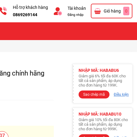
Hỗ trợ khách hàng
Tài khoản
Giỏ hàng
0
0869269144
Đăng nhập
NHẬP MÃ: HABABU6
ăng chính hãng
Giảm giá 6% tối đa 60K cho
tất cả sản phẩm, áp dụng
cho đơn hàng từ 199K.
Sao chép mã
Điều kiện
NHẬP MÃ: HABABU10
Giảm giá 10% tối đa 80K cho
tất cả sản phẩm, áp dụng
cho đơn hàng từ 999K.
06