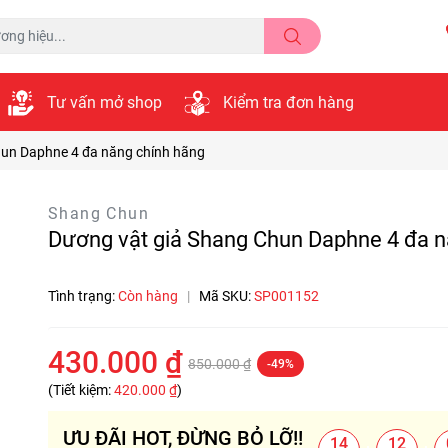
Tư vấn mở shop
Kiểm tra đơn hàng
hun Daphne 4 đa năng chính hãng
Shang Chun
Dương vật giả Shang Chun Daphne 4 đa n
Tình trạng:
Còn hàng
|
Mã SKU:
SP001152
430.000 ₫
850.000 ₫
-49%
(Tiết kiệm:
420.000 ₫
)
ƯU ĐÃI HOT, ĐỪNG BỎ LỠ!!
14
12