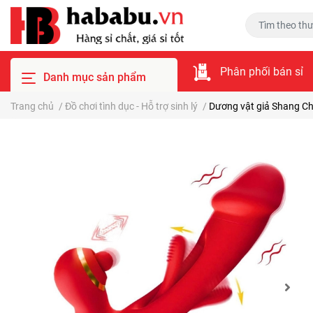
Phân phối bán sỉ
Danh mục sản phẩm
Trang chủ
/
Đồ chơi tình dục - Hỗ trợ sinh lý
/
Dương vật giả Shang C