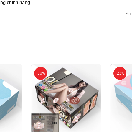
ng chính hãng
Số
-30%
-23%