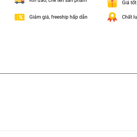
Kín đáo, che tên sản phẩm
Giá tố
Giảm giá, freeship hấp dẫn
Chất lư