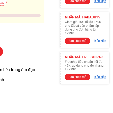
Sao chép mã
Điều kiện
Giây
NHẬP MÃ: HABABU15
Giảm giá 15% tối đa 160K
cho tất cả sản phẩm, áp
dụng cho đơn hàng từ
1999K.
Sao chép mã
Điều kiện
NHẬP MÃ: FREESHIP49
Freeship tiêu chuẩn, tối đa
49K, áp dụng cho đơn hàng
iếm bên trong âm đạo.
từ 299K
Sao chép mã
Điều kiện
nh.