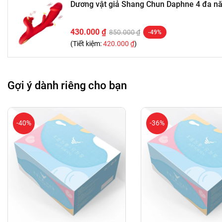
Dương vật giả Shang Chun Daphne 4 đa nă
430.000 ₫
850.000 ₫
-49%
(Tiết kiệm:
420.000 ₫
)
Gợi ý dành riêng cho bạn
-40%
-36%