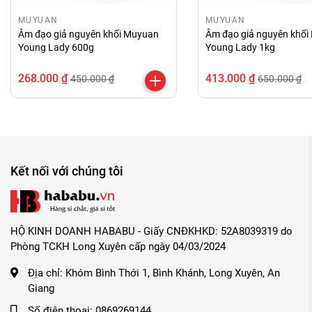
MUYUAN
MUYUAN
Âm đạo giả nguyên khối Muyuan
Âm đạo giả nguyên khố
Young Lady 600g
Young Lady 1kg
268.000 ₫
413.000 ₫
450.000 ₫
650.000 ₫
Kết nối với chúng tôi
HỘ KINH DOANH HABABU - Giấy CNĐKHKD: 52A8039319 do
Phòng TCKH Long Xuyên cấp ngày 04/03/2024
Địa chỉ:
Khóm Bình Thới 1, Bình Khánh, Long Xuyên, An
Giang
Số điện thoại:
0869269144