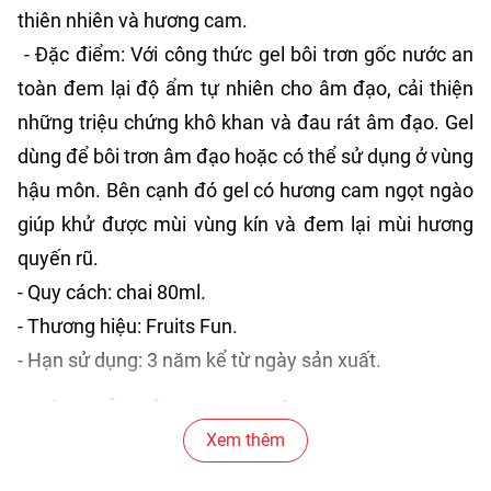
thiên nhiên và hương cam.
- Đặc điểm: Với công thức gel bôi trơn gốc nước an
toàn đem lại độ ẩm tự nhiên cho âm đạo, cải thiện
những triệu chứng khô khan và đau rát âm đạo. Gel
dùng để bôi trơn âm đạo hoặc có thể sử dụng ở vùng
hậu môn. Bên cạnh đó gel có hương cam ngọt ngào
giúp khử được mùi vùng kín và đem lại mùi hương
quyến rũ.
- Quy cách: chai 80ml.
- Thương hiệu: Fruits Fun.
- Hạn sử dụng: 3 năm kể từ ngày sản xuất.
HƯỚNG DẪN SỬ DỤNG GEL BÔI TRƠN:
Xem thêm
- Rửa tay thật sạch trước khi bóc vỏ chai.
- Lắc đều gel Fruits Fun cam trước khi dùng.