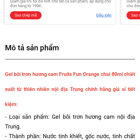
Giảm giá 6% tối đa 60K cho tất cả sản phẩm, áp dụng cho
Giảm gi
đơn hàng từ 199K.
cho đơn
Sao chép mã
Điều kiện
Sao 
Mô tả sản phẩm
Gel bôi trơn hương cam Fruits Fun Orange chai 80ml chiết
xuất từ thiên nhiên nội địa Trung chính hãng giá sỉ tiết
kiệm:
- Loại sản phẩm: Gel bôi trơn hương cam nội địa
Trung.
- Thành phần: Nước tinh khiết, gốc nước, tinh chất