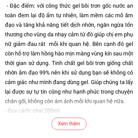
- Đặc điểm: với công thức gel bôi trơn gốc nước an
toàn đem lại độ ẩm tự nhiên, làm mềm các mô âm
đạo và tăng khả năng tiết dịch nhờn, ngăn ngừa tổn
thương cho vùng da nhạy cảm từ đó giúp chị em phụ
nữ giảm đau rát mỗi khi quan hệ. Bên cạnh đó gel
còn hỗ trợ làm hồng hào mịn màng vùng kín sau một
thời gian sử dụng. Tinh chất gel bôi trơn giống chất
nhờn âm đạo 99% nên khi sử dụng bạn sẽ không có
cảm giác như mình đang dùng gel. Giúp chúng ta lấy
lại được sự tự tin cũng như hạnh phúc trong chuyện
chăn gối, không còn ám ảnh mỗi khi quan hệ nữa.
- Quy cách: chai 200ml.
- Thương hiệu: Vanessa & Co
Xem thêm
- Hạn sử dụng: 3 năm kể từ ngày sản xuất.