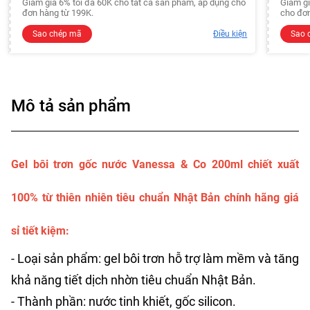
Giảm giá 6% tối đa 60K cho tất cả sản phẩm, áp dụng cho
Giảm gi
đơn hàng từ 199K.
cho đơn
Sao chép mã
Điều kiện
Sao 
Mô tả sản phẩm
Gel bôi trơn gốc nước Vanessa & Co 200ml chiết xuất
100% từ thiên nhiên tiêu chuẩn Nhật Bản chính hãng giá
sỉ tiết kiệm:
- Loại sản phẩm: gel bôi trơn hỗ trợ làm mềm và tăng
khả năng tiết dịch nhờn tiêu chuẩn Nhật Bản.
- Thành phần: nước tinh khiết, gốc silicon.