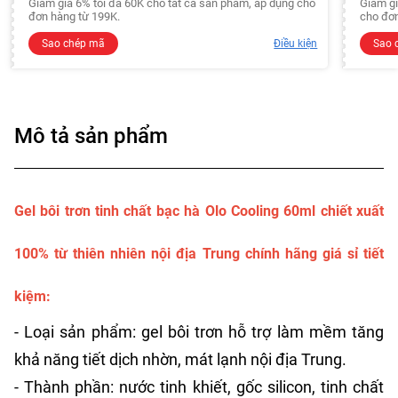
Giảm giá 6% tối đa 60K cho tất cả sản phẩm, áp dụng cho
Giảm gi
đơn hàng từ 199K.
cho đơn
Sao chép mã
Điều kiện
Sao 
Mô tả sản phẩm
Gel bôi trơn tinh chất bạc hà Olo Cooling 60ml chiết xuất
100% từ thiên nhiên nội địa Trung chính hãng giá sỉ tiết
kiệm:
- Loại sản phẩm: gel bôi trơn hỗ trợ làm mềm tăng
khả năng tiết dịch nhờn, mát lạnh nội địa Trung.
- Thành phần: nước tinh khiết, gốc silicon, tinh chất