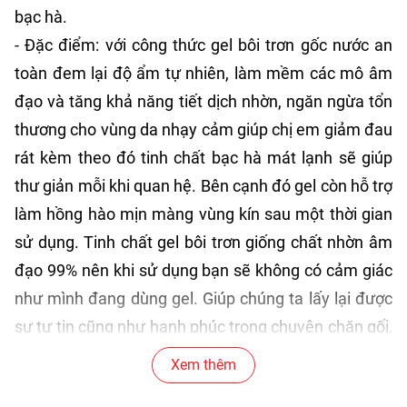
bạc hà.
- Đặc điểm: với công thức gel bôi trơn gốc nước an
toàn đem lại độ ẩm tự nhiên, làm mềm các mô âm
đạo và tăng khả năng tiết dịch nhờn, ngăn ngừa tổn
thương cho vùng da nhạy cảm giúp chị em giảm đau
rát kèm theo đó tinh chất bạc hà mát lạnh sẽ giúp
thư giản mỗi khi quan hệ. Bên cạnh đó gel còn hỗ trợ
làm hồng hào mịn màng vùng kín sau một thời gian
sử dụng. Tinh chất gel bôi trơn giống chất nhờn âm
đạo 99% nên khi sử dụng bạn sẽ không có cảm giác
như mình đang dùng gel. Giúp chúng ta lấy lại được
sự tự tin cũng như hạnh phúc trong chuyện chăn gối,
không còn ám ảnh mỗi khi quan hệ nữa.
Xem thêm
- Quy cách: chai 60ml.