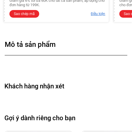
Giảm giá 6% tối đa 60K cho tất cả sản phẩm, áp dụng cho
Giảm gi
đơn hàng từ 199K.
cho đơn
Sao chép mã
Điều kiện
Sao 
Mô tả sản phẩm
Khách hàng nhận xét
Gợi ý dành riêng cho bạn