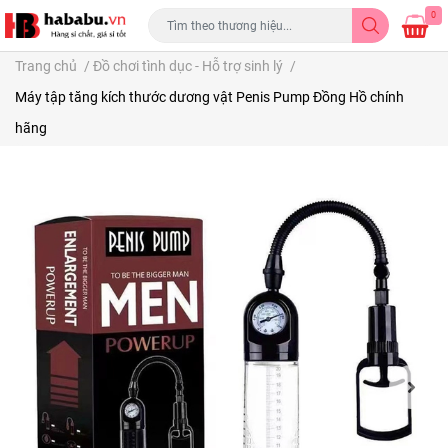
0
Trang chủ
/
Đồ chơi tình dục - Hỗ trợ sinh lý
/
Máy tập tăng kích thước dương vật Penis Pump Đồng Hồ chính
hãng