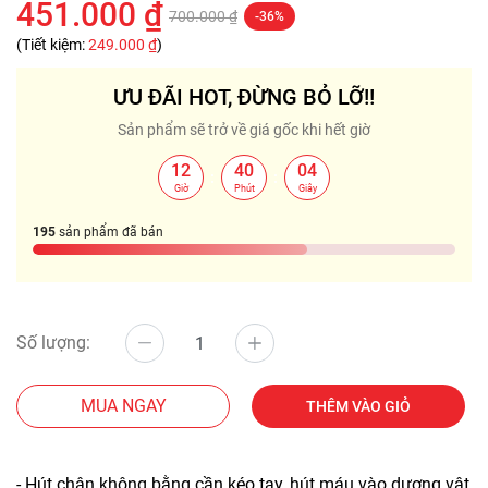
451.000 ₫
700.000 ₫
-36%
(Tiết kiệm:
249.000 ₫
)
ƯU ĐÃI HOT, ĐỪNG BỎ LỠ!!
Sản phẩm sẽ trở về giá gốc khi hết giờ
12
40
03
:
:
Giờ
Phút
Giây
195
sản phẩm đã bán
Số lượng:
MUA NGAY
THÊM VÀO GIỎ
- Hút chân không bằng cần kéo tay, hút máu vào dương vật