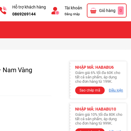
Hỗ trợ khách hàng
Tài khoản
Giỏ hàng
0
0869269144
Đăng nhập
NHẬP MÃ: HABABU6
– Nam Vàng
Giảm giá 6% tối đa 60K cho
tất cả sản phẩm, áp dụng
cho đơn hàng từ 199K.
Sao chép mã
Điều kiện
NHẬP MÃ: HABABU10
Giảm giá 10% tối đa 80K cho
tất cả sản phẩm, áp dụng
cho đơn hàng từ 999K.