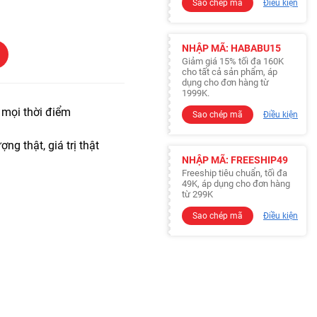
Sao chép mã
Điều kiện
NHẬP MÃ: HABABU15
Giảm giá 15% tối đa 160K
cho tất cả sản phẩm, áp
dụng cho đơn hàng từ
1999K.
t mọi thời điểm
Sao chép mã
Điều kiện
ợng thật, giá trị thật
NHẬP MÃ: FREESHIP49
Freeship tiêu chuẩn, tối đa
49K, áp dụng cho đơn hàng
từ 299K
Sao chép mã
Điều kiện