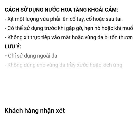
CÁCH SỬ DỤNG NƯỚC HOA TĂNG KHOÁI CẢM:
- Xịt một lượng vừa phải lên cổ tay, cổ hoặc sau tai.
- Có thể sử dụng trước khi gặp gỡ, hẹn hò hoặc khi muố
- Không xịt trực tiếp vào mắt hoặc vùng da bị tổn thươn
LƯU Ý:
-
Chỉ sử dụng ngoài da
- Không dùng cho vùng da trầy xước hoặc kích ứng
- Ngưng sử dụng nếu có dấu hiệu không phù hợp
- Bảo quản nơi khô ráo, tránh ánh nắng trực tiếp
- Để xa tầm tay trẻ em
HƯỚNG DẪN SỬ DỤNG GEL BÔI TRƠN:
Khách hàng nhận xét
- Rửa tay thật sạch trước khi bóc vỏ chai.
- Lắc đều gel trước khi dùng.