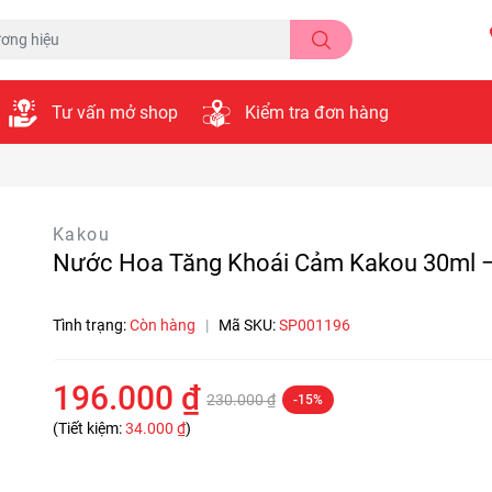
Tư vấn mở shop
Kiểm tra đơn hàng
Kakou
Nước Hoa Tăng Khoái Cảm Kakou 30ml 
Tình trạng:
Còn hàng
|
Mã SKU:
SP001196
196.000 ₫
230.000 ₫
-15%
(Tiết kiệm:
34.000 ₫
)