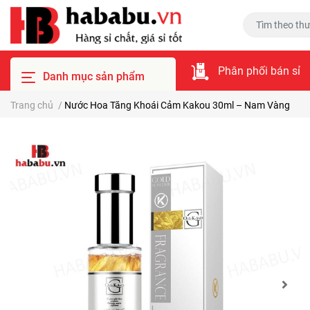
Phân phối bán sỉ
Danh mục sản phẩm
Trang chủ
/
Nước Hoa Tăng Khoái Cảm Kakou 30ml – Nam Vàng