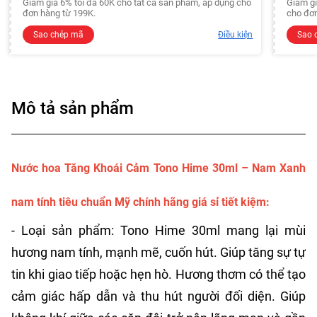
Giảm giá 6% tối đa 60K cho tất cả sản phẩm, áp dụng cho
Giảm gi
đơn hàng từ 199K.
cho đơn
Sao chép mã
Điều kiện
Sao 
Mô tả sản phẩm
Nước hoa Tăng Khoái Cảm Tono Hime 30ml – Nam Xanh
nam tính tiêu chuẩn Mỹ chính hãng giá sỉ tiết kiệm:
- Loại sản phẩm: Tono Hime 30ml mang lại mùi
hương nam tính, mạnh mẽ, cuốn hút. Giúp tăng sự tự
tin khi giao tiếp hoặc hẹn hò. Hương thơm có thể tạo
cảm giác hấp dẫn và thu hút người đối diện. Giúp