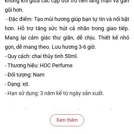
không khí giữa các cặp đôi trở nên lãng mạn và gần
gũi hơn.
- Đặc điểm: Tạo mùi hương giúp bạn tự tin và nổi bật
hơn. Hỗ trợ tăng sức hút cá nhân trong giao tiếp.
Mang lại cảm giác thư giãn, dễ chịu. Thiết kế nhỏ
gọn, dễ mang theo. Lưu hương 3-6 giờ.
- Quy cách: chai thủy tinh 50ml.
- Thương hiệu: HOC Perfume
- Đối tượng: Nam
- Dạng: xịt.
- Hạn sử dụng: 3 năm kể từ ngày sản xuất.
CÁCH SỬ DỤNG NƯỚC HOA TĂNG KHOÁI CẢM:
Xem thêm
- Xịt một lượng vừa phải lên cổ tay, cổ hoặc sau tai.
- Có thể sử dụng trước khi gặp gỡ, hẹn hò hoặc khi