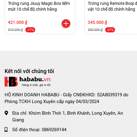
Trứng rung Jiuuy Magic Box liếm
Trứng rung Remote Boqi 
yếu bạn nên thay pin để tiếp tục sử dụng.
mút 10 chế độ chính hãng
vật 10 chế độ chính hãng
* Lưu ý:
421.000 ₫
345.000 ₫
- Sau khi sử dụng xong nhớ lấy pin ra, không để pin
510.000 ₫
550.000 ₫
-17%
-37%
lâu ngày sẽ dẫn đến tình trạng pin bị chảy làm hư
nguồn pin hoặc mau hết pin.
- Khi vệ sinh tránh để remote bị dính nước, bạn chỉ
cần lau sơ qua bằng khăn ướt.
Kết nối với chúng tôi
HƯỚNG DẪN BẢO QUẢN TRỨNG RUNG:
- Bảo quản sản phẩm nơi khô ráo, sạch sẽ, thoáng
HỘ KINH DOANH HABABU - Giấy CNĐKHKD: 52A8039319 do
mát, tránh ánh nắng trực tiếp mặt trời. Để xa tầm tay
Phòng TCKH Long Xuyên cấp ngày 04/03/2024
trẻ em.
Địa chỉ:
Khóm Bình Thới 1, Bình Khánh, Long Xuyên, An
Giang
CHÍNH SÁCH ĐỔI TRẢ - BẢO HÀNH:
Số điện thoại:
0869269144
- Sản phẩm bị lỗi do nhà sản xuất.