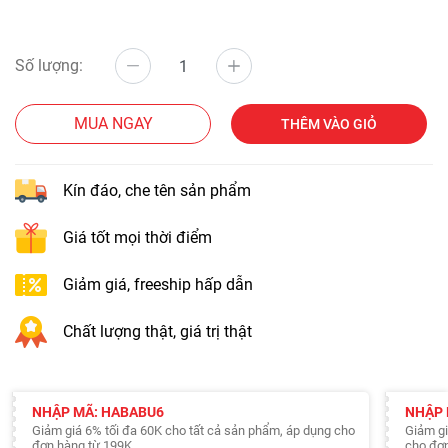
Số lượng:
MUA NGAY
THÊM VÀO GIỎ
Kín đáo, che tên sản phẩm
Giá tốt mọi thời điểm
Giảm giá, freeship hấp dẫn
Chất lượng thật, giá trị thật
NHẬP MÃ: HABABU6
NHẬP 
Giảm giá 6% tối đa 60K cho tất cả sản phẩm, áp dụng cho
Giảm gi
đơn hàng từ 199K.
cho đơn