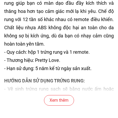
rung giúp bạn có màn dạo đầu đầy kích thích và
thăng hoa hơn tạo cảm giác mới lạ khi yêu. Chế độ
rung với 12 tần số khác nhau có remote điều khiển.
Chất liệu nhựa ABS không độc hại an toàn cho da
không sợ bị kích ứng, dù da bạn có nhạy cảm cũng
hoàn toàn yên tâm.
- Quy cách: hộp 1 trứng rung và 1 remote.
- Thương hiệu: Pretty Love.
- Hạn sử dụng: 5 năm kể từ ngày sản xuất.
HƯỚNG DẪN SỬ DỤNG TRỨNG RUNG:
- Vệ sinh trứng rung sạch sẽ bằng nước ấm hoặc
dung dịch vệ sinh.
Xem thêm
- Gắn pin AAA vào remote và trứng rung theo đúng
chiều.