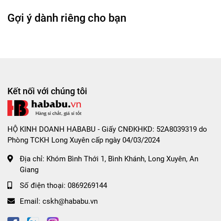
Gợi ý dành riêng cho bạn
Lợi ích nổi bật
Siêu mỏng 000
: giảm cảm giác “có bao”, gần gũi hơn
Gel bôi trơn nhiều (~800mg)
: hạn chế khô rát, tăng
độ mượt
Ôm sát tự nhiên
: dễ dùng, không gây khó chịu
Kết nối với chúng tôi
Bao bì cứng, chống nước
: tiện mang theo, bảo quản
tốt
Giá dễ tiếp cận
: phù hợp dùng thường xuyên
HỘ KINH DOANH HABABU - Giấy CNĐKHKD: 52A8039319 do
Phòng TCKH Long Xuyên cấp ngày 04/03/2024
Mô tả chi tiết sản phẩm
Địa chỉ:
Khóm Bình Thới 1, Bình Khánh, Long Xuyên, An
Giang
🔹 Siêu mỏng – cảm giác tự nhiên hơn
Số điện thoại:
0869269144
Email:
cskh@hababu.vn
Drywell 000 được thiết kế để giảm tối đa độ dày, giúp
truyền cảm giác tốt hơn so với bao thông thường
, phù hợp