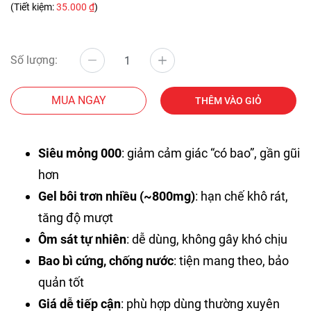
(Tiết kiệm:
35.000 ₫
)
Số lượng:
MUA NGAY
THÊM VÀO GIỎ
Siêu mỏng 000
: giảm cảm giác “có bao”, gần gũi
hơn
Gel bôi trơn nhiều (~800mg)
: hạn chế khô rát,
tăng độ mượt
Ôm sát tự nhiên
: dễ dùng, không gây khó chịu
Bao bì cứng, chống nước
: tiện mang theo, bảo
quản tốt
Giá dễ tiếp cận
: phù hợp dùng thường xuyên