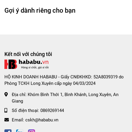
Gợi ý dành riêng cho bạn
Lợi ích nổi bật
Bề mặt nhiều hạt nổi giúp tăng cảm giác tiếp xúc khi
sử dụng.
Lượng gel bôi trơn dồi dào hỗ trợ giảm ma sát và
Kết nối với chúng tôi
tăng sự thoải mái.
Bổ sung Hyaluronic Acid giúp tăng cảm giác mềm
mại.
HỘ KINH DOANH HABABU - Giấy CNĐKHKD: 52A8039319 do
Latex thiên nhiên có độ đàn hồi tốt và ôm sát vừa
Phòng TCKH Long Xuyên cấp ngày 04/03/2024
vặn.
Địa chỉ:
Khóm Bình Thới 1, Bình Khánh, Long Xuyên, An
Thiết kế hạt nổi mềm phù hợp với người muốn trải
Giang
nghiệm mới lạ hơn.
Số điện thoại:
0869269144
Kích thước phổ thông 52mm phù hợp với nhiều
người dùng.
Email:
cskh@hababu.vn