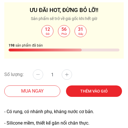
ƯU ĐÃI HOT, ĐỪNG BỎ LỠ!!
Sản phẩm sẽ trở về giá gốc khi hết giờ
12
56
31
:
:
Giờ
Phút
Giây
198
sản phẩm đã bán
Số lượng:
MUA NGAY
THÊM VÀO GIỎ
- Có rung, có nhánh phụ, kháng nước cơ bản.
- Silicone mềm, thiết kế gân nổi chân thực.