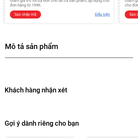
Giảm giá 6% tối đa 60K cho tất cả sản phẩm, áp dụng cho
Giảm gi
đơn hàng từ 199K.
cho đơn
Sao chép mã
Điều kiện
Sao 
Mô tả sản phẩm
Khách hàng nhận xét
Gợi ý dành riêng cho bạn