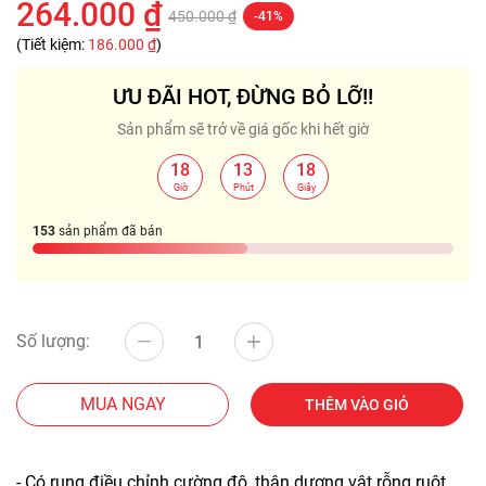
264.000 ₫
450.000 ₫
-41%
(Tiết kiệm:
186.000 ₫
)
ƯU ĐÃI HOT, ĐỪNG BỎ LỠ!!
Sản phẩm sẽ trở về giá gốc khi hết giờ
18
13
18
:
:
Giờ
Phút
Giây
153
sản phẩm đã bán
Số lượng:
MUA NGAY
THÊM VÀO GIỎ
- Có rung điều chỉnh cường độ, thân dương vật rỗng ruột.