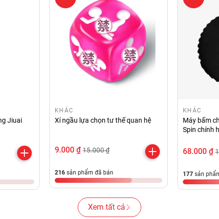
KHÁC
KHÁC
g Jiuai
Xí ngầu lựa chọn tư thế quan hệ
Máy bấm ch
Spin chính 
9.000 ₫
15.000 ₫
68.000 ₫
1
216
sản phẩm đã bán
177
sản phẩm
Xem tất cả