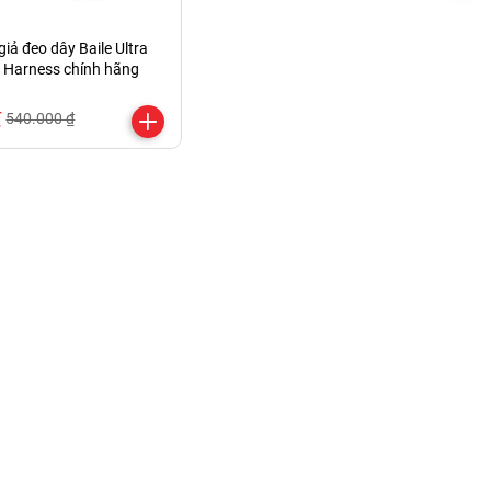
iả đeo dây Baile Ultra
 Harness chính hãng
₫
540.000 ₫