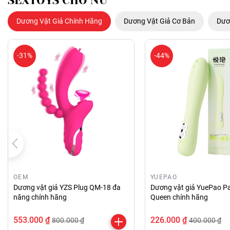
SEXTOYS CHO NỮ
Dương Vật Giả Chính Hãng
Dương Vật Giả Cơ Bản
Dươ
-31%
-44%
OEM
YUEPAO
Dương vật giả YZS Plug QM-18 đa
Dương vật giả YuePao Pa
năng chính hãng
Queen chính hãng
553.000 ₫
226.000 ₫
800.000 ₫
400.000 ₫