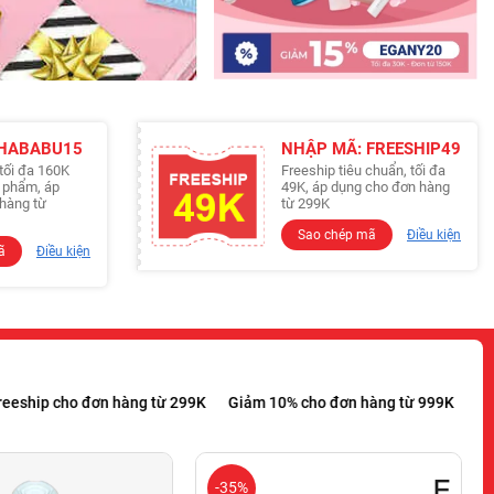
 HABABU15
NHẬP MÃ: FREESHIP49
tối đa 160K
Freeship tiêu chuẩn, tối đa
n phẩm, áp
49K, áp dụng cho đơn hàng
hàng từ
từ 299K
Sao chép mã
Điều kiện
ã
Điều kiện
cho đơn hàng từ 299K
Giảm 10% cho đơn hàng từ 999K
Giảm 15% 
-35%