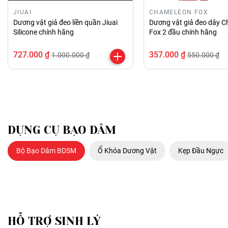
JIUAI
CHAMELEON FOX
Dương vật giả đeo liền quần Jiuai
Dương vật giả đeo dây 
Silicone chính hãng
Fox 2 đầu chính hãng
727.000 ₫
357.000 ₫
1.000.000 ₫
550.000 ₫
DỤNG CỤ BẠO DÂM
Bộ Bạo Dâm BDSM
Ổ Khóa Dương Vật
Kẹp Đầu Ngực
HỖ TRỢ SINH LÝ