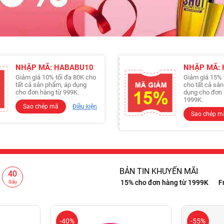
NHẬP MÃ: HABABU10
NHẬP MÃ:
Giảm giá 10% tối đa 80K cho
Giảm giá 15% 
tất cả sản phẩm, áp dụng
cho tất cả sả
cho đơn hàng từ 999K.
dụng cho đơn 
1999K.
Sao chép mã
Điều kiện
Sao chép m
BẢN TIN KHUYẾN MÃI
39
ho đơn hàng từ 999K
Giảm 15% cho đơn hàng từ 1999K
Freeship 
Giây
-40%
-55%