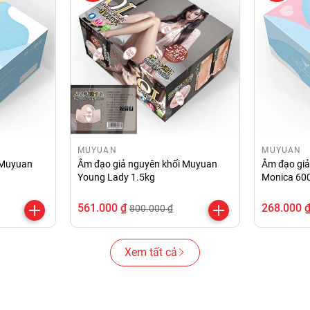
MUYUAN
MUYUAN
 Muyuan
Âm đạo giả nguyên khối Muyuan
Âm đạo gi
Young Lady 1.5kg
Monica 60
561.000 ₫
268.000 
800.000 ₫
Xem tất cả