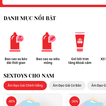
DANH MỤC NỔI BẬT
Bao cao su kéo
Bao cao su siêu
Gel bôi trơn
Xịt
dài thời gian
mỏng
tăng khoái cảm
SEXTOYS CHO NAM
Âm Đạo Giả Chính Hãng
Âm Đạo Giả Cơ Bản
Âm Đạo G
-40%
-36%