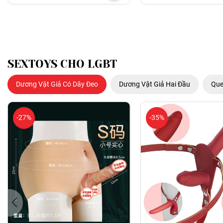
SEXTOYS CHO LGBT
Dương Vật Giả Có Dây Đeo
Dương Vật Giả Hai Đầu
Que
-27%
-35%