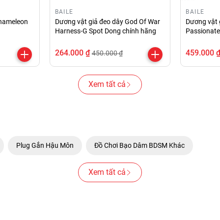
BAILE
BAILE
Chameleon
Dương vật giả đeo dây God Of War
Dương vật g
Harness-G Spot Dong chính hãng
Passionate
264.000 ₫
459.000 
450.000 ₫
Xem tất cả
Plug Gắn Hậu Môn
Đồ Chơi Bạo Dâm BDSM Khác
Xem tất cả