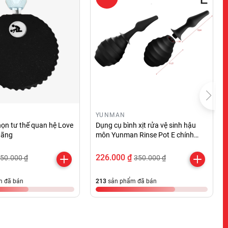
YUNMAN
ọn tư thế quan hệ Love
Dụng cụ bình xịt rửa vệ sinh hậu
hãng
môn Yunman Rinse Pot E chính
hãng
226.000 ₫
50.000 ₫
350.000 ₫
 đã bán
213
sản phẩm đã bán