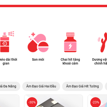
 kéo dài thời
Son môi
Chai hít tăng
Dương vật
gian
khoái cảm
chính h
iả Đa Năng
Âm Đạo Giả Hai Đầu
Âm Đạo Giả Hít Tường
-30%
-23%