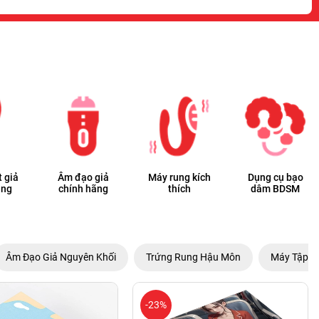
 giả
Âm đạo giả
Máy rung kích
Dụng cụ bạo
ãng
chính hãng
thích
dâm BDSM
Âm Đạo Giả Nguyên Khối
Trứng Rung Hậu Môn
Máy Tập L
-23%