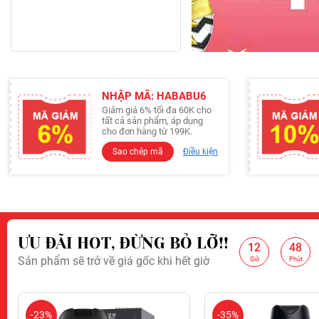
NHẬP MÃ: HABABU6
Giảm giá 6% tối đa 60K cho
tất cả sản phẩm, áp dụng
cho đơn hàng từ 199K.
Sao chép mã
Điều kiện
ƯU ĐÃI HOT, ĐỪNG BỎ LỠ!!
12
48
:
:
Sản phẩm sẽ trở về giá gốc khi hết giờ
Giảm 10% c
Giờ
Phút
-23%
-35%