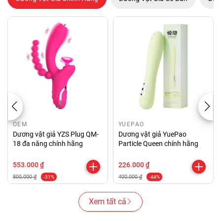
OEM
YUEPAO
Dương vật giả YZS Plug QM-
Dương vật giả YuePao
18 đa năng chính hãng
Particle Queen chính hãng
553.000 ₫
226.000 ₫
800.000 ₫
400.000 ₫
-31%
-44%
Xem tất cả