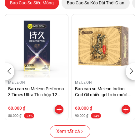
Bao Cao Su Siêu Mỏng
Bao Cao Su Kéo Dài Thời Gian
B
MELEON
MELEON
Bao cao su Meleon Performa
Bao cao su Meleon Indian
3 Times Ultra Thin hộp 12
God Oil nhiều gel trơn mượt
chiếc
hộp 10 cái
60.000 ₫
68.000 ₫
80.000 ₫
90.000 ₫
-25%
-24%
Xem tất cả