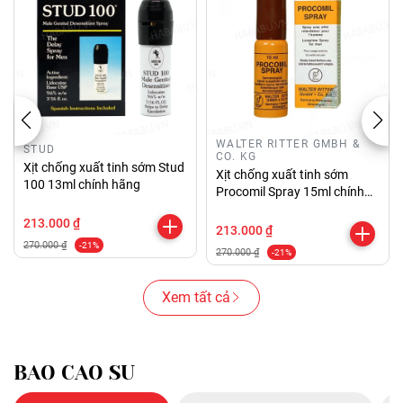
WALTER RITTER GMBH &
STUD
CO. KG
Xịt chống xuất tinh sớm Stud
Xịt chống xuất tinh sớm
100 13ml chính hãng
Procomil Spray 15ml chính
hãng
213.000 ₫
213.000 ₫
270.000 ₫
-21%
270.000 ₫
-21%
Xem tất cả
BAO CAO SU