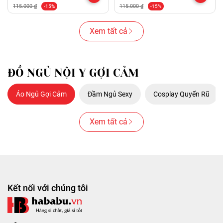
115.000 ₫
115.000 ₫
-15%
-15%
Xem tất cả
ĐỒ NGỦ NỘI Y GỢI CẢM
Áo Ngủ Gợi Cảm
Đầm Ngủ Sexy
Cosplay Quyến Rũ
Xem tất cả
Kết nối với chúng tôi