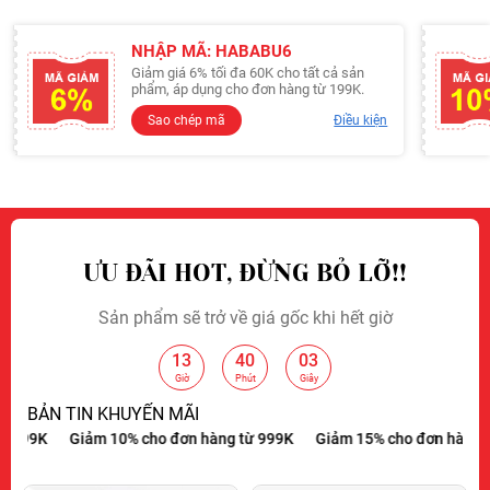
NHẬP MÃ: HABABU6
Giảm giá 6% tối đa 60K cho tất cả sản
phẩm, áp dụng cho đơn hàng từ 199K.
Sao chép mã
Điều kiện
ƯU ĐÃI HOT, ĐỪNG BỎ LỠ!!
Sản phẩm sẽ trở về giá gốc khi hết giờ
13
40
02
:
:
Giờ
Phút
Giây
BẢN TIN KHUYẾN MÃI
đơn hàng từ 299K
Giảm 10% cho đơn hàng từ 999K
Giảm 15% cho đ