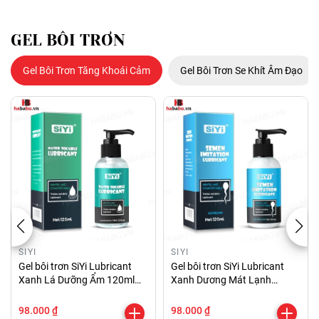
GEL BÔI TRƠN
Gel Bôi Trơn Tăng Khoái Cảm
Gel Bôi Trơn Se Khít Âm Đạo
SIYI
SIYI
Gel bôi trơn SiYi Lubricant
Gel bôi trơn SiYi Lubricant
Xanh Lá Dưỡng Ẩm 120ml
Xanh Dương Mát Lạnh
chính hãng
120ml chính hãng
98.000 ₫
98.000 ₫