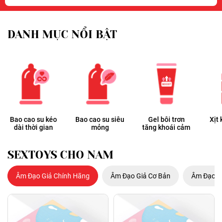
DANH MỤC NỔI BẬT
Bao cao su kéo
Bao cao su siêu
Gel bôi trơn
Xịt 
dài thời gian
mỏng
tăng khoái cảm
SEXTOYS CHO NAM
Âm Đạo Giả Chính Hãng
Âm Đạo Giả Cơ Bản
Âm Đạo G