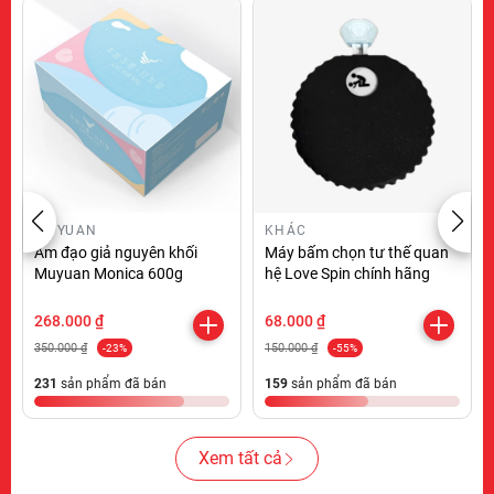
MUYUAN
KHÁC
Âm đạo giả nguyên khối
Máy bấm chọn tư thế quan
Muyuan Monica 600g
hệ Love Spin chính hãng
268.000 ₫
68.000 ₫
350.000 ₫
150.000 ₫
-23%
-55%
231
sản phẩm đã bán
159
sản phẩm đã bán
Xem tất cả