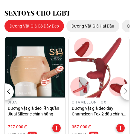
SEXTOYS CHO LGBT
Dương Vật Giả Có Dây Đeo
Dương Vật Giả Hai Đầu
Que
JIUAI
CHAMELEON FOX
Dương vật giả đeo liền quần
Dương vật giả đeo dây
Jiuai Silicone chính hãng
Chameleon Fox 2 đầu chính
hãng
727.000 ₫
357.000 ₫