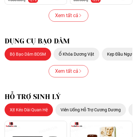
1.000.000 ₫
550.000 ₫
-27%
-35%
Xem tất cả
DỤNG CỤ BẠO DÂM
Bộ Bạo Dâm BDSM
Ổ Khóa Dương Vật
Kẹp Đầu Ngực
Xem tất cả
HỖ TRỢ SINH LÝ
Xịt Kéo Dài Quan Hệ
Viên Uống Hỗ Trợ Cương Dương
N