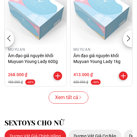
MUYUAN
MUYUAN
Âm đạo giả nguyên khối
Âm đạo giả nguyên khối
Muyuan Young Lady 600g
Muyuan Young Lady 1kg
268.000 ₫
413.000 ₫
450.000 ₫
650.000 ₫
-40%
-36%
Xem tất cả
SEXTOYS CHO NỮ
Dương Vật Giả Chính Hãng
Dương Vật Giả Cơ Bản
Dươ