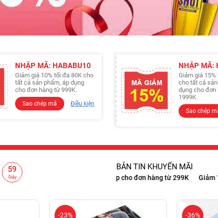
NHẬP MÃ: HABABU10
NHẬP MÃ:
Giảm giá 10% tối đa 80K cho
Giảm giá 15% 
tất cả sản phẩm, áp dụng
cho tất cả sả
cho đơn hàng từ 999K.
dụng cho đơn 
1999K.
Sao chép mã
Điều kiện
Sao chép m
BẢN TIN KHUYẾN MÃI
58
ng từ 999K
Giảm 15% cho đơn hàng từ 1999K
Freeship cho đơn h
Giây
-23%
-36%