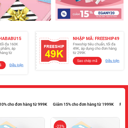
 HABABU15
NHẬP MÃ: FREESHIP49
tối đa 160K
Freeship tiêu chuẩn, tối đa
n phẩm, áp
49K, áp dụng cho đơn hàng
hàng từ
từ 299K
Sao chép mã
Điều kiện
ã
Điều kiện
àng từ 299K
Giảm 10% cho đơn hàng từ 999K
Giảm 15% cho đơn h
-23%