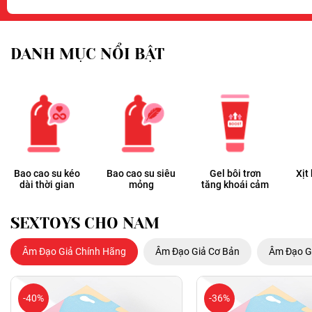
DANH MỤC NỔI BẬT
Bao cao su kéo
Bao cao su siêu
Gel bôi trơn
Xịt
dài thời gian
mỏng
tăng khoái cảm
SEXTOYS CHO NAM
Âm Đạo Giả Chính Hãng
Âm Đạo Giả Cơ Bản
Âm Đạo G
-40%
-36%