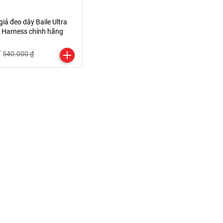
iả đeo dây Baile Ultra
 Harness chính hãng
₫
540.000 ₫