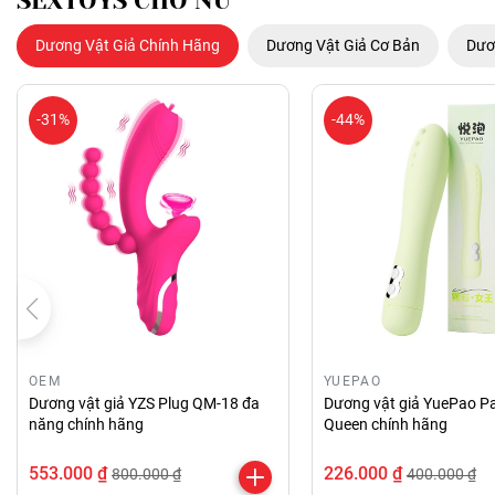
SEXTOYS CHO NỮ
Dương Vật Giả Chính Hãng
Dương Vật Giả Cơ Bản
Dươ
-31%
-44%
OEM
YUEPAO
Dương vật giả YZS Plug QM-18 đa
Dương vật giả YuePao Pa
năng chính hãng
Queen chính hãng
553.000 ₫
226.000 ₫
800.000 ₫
400.000 ₫