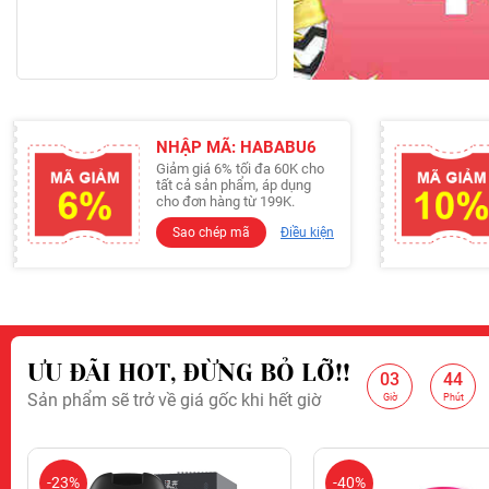
NHẬP MÃ: HABABU6
Giảm giá 6% tối đa 60K cho
tất cả sản phẩm, áp dụng
cho đơn hàng từ 199K.
Sao chép mã
Điều kiện
ƯU ĐÃI HOT, ĐỪNG BỎ LỠ!!
03
44
:
:
Sản phẩm sẽ trở về giá gốc khi hết giờ
Giảm 10% cho đơn hà
Giờ
Phút
-23%
-40%