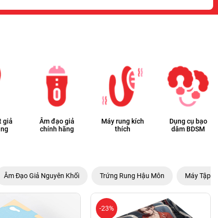
 giả
Âm đạo giả
Máy rung kích
Dụng cụ bạo
ãng
chính hãng
thích
dâm BDSM
Âm Đạo Giả Nguyên Khối
Trứng Rung Hậu Môn
Máy Tập L
-23%