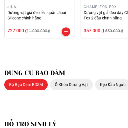
JIUAI
CHAMELEON FOX
Dương vật giả đeo liền quần Jiuai
Dương vật giả đeo dây 
Silicone chính hãng
Fox 2 đầu chính hãng
727.000 ₫
357.000 ₫
1.000.000 ₫
550.000 ₫
DỤNG CỤ BẠO DÂM
Bộ Bạo Dâm BDSM
Ổ Khóa Dương Vật
Kẹp Đầu Ngực
HỖ TRỢ SINH LÝ