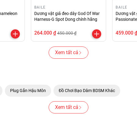
BAILE
BAILE
Chameleon
Dương vật giả đeo dây God Of War
Dương vật g
Harness-G Spot Dong chính hãng
Passionate
264.000 ₫
459.000 
450.000 ₫
Xem tất cả
Plug Gắn Hậu Môn
Đồ Chơi Bạo Dâm BDSM Khác
Xem tất cả