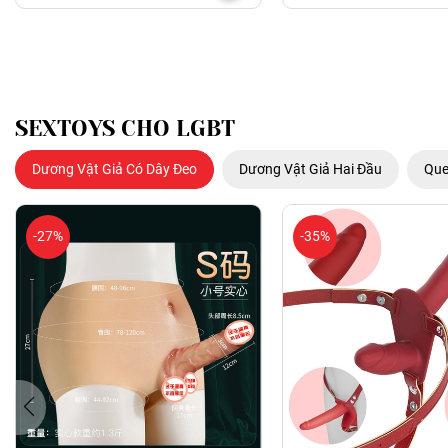
SEXTOYS CHO LGBT
Dương Vật Giả Có Dây Đeo
Dương Vật Giả Hai Đầu
Que
-27%
-35%