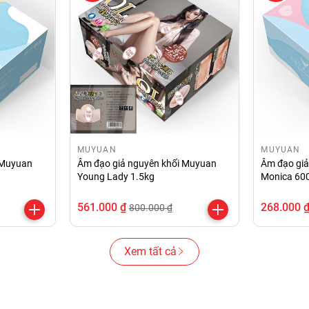
MUYUAN
MUYUAN
 Muyuan
Âm đạo giả nguyên khối Muyuan
Âm đạo gi
Young Lady 1.5kg
Monica 60
561.000 ₫
268.000 
800.000 ₫
Xem tất cả