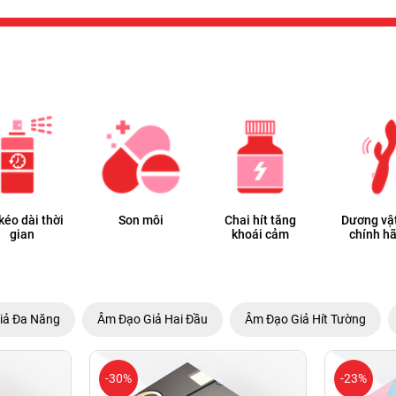
 kéo dài thời
Son môi
Chai hít tăng
Dương vật
gian
khoái cảm
chính h
iả Đa Năng
Âm Đạo Giả Hai Đầu
Âm Đạo Giả Hít Tường
-30%
-23%