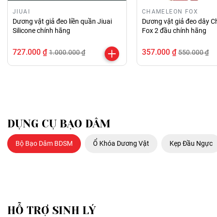
JIUAI
CHAMELEON FOX
Dương vật giả đeo liền quần Jiuai
Dương vật giả đeo dây 
Silicone chính hãng
Fox 2 đầu chính hãng
727.000 ₫
357.000 ₫
1.000.000 ₫
550.000 ₫
DỤNG CỤ BẠO DÂM
Bộ Bạo Dâm BDSM
Ổ Khóa Dương Vật
Kẹp Đầu Ngực
HỖ TRỢ SINH LÝ