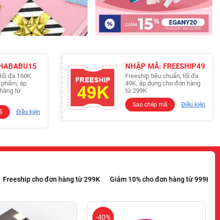
 HABABU15
NHẬP MÃ: FREESHIP49
tối đa 160K
Freeship tiêu chuẩn, tối đa
n phẩm, áp
49K, áp dụng cho đơn hàng
hàng từ
từ 299K
Sao chép mã
Điều kiện
ã
Điều kiện
 cho đơn hàng từ 299K
Giảm 10% cho đơn hàng từ 999K
Giảm 15%
-40%