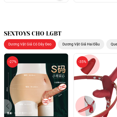
SEXTOYS CHO LGBT
Dương Vật Giả Có Dây Đeo
Dương Vật Giả Hai Đầu
Que
-27%
-35%