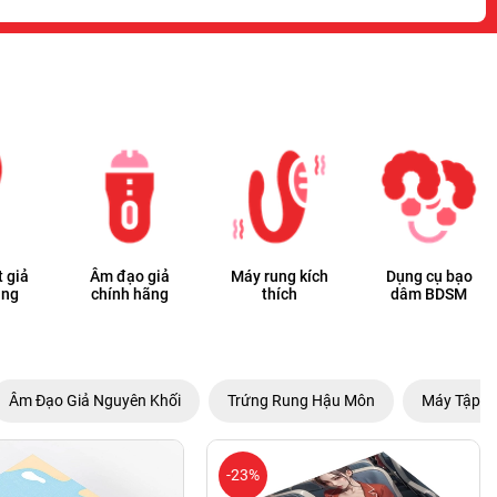
 giả
Âm đạo giả
Máy rung kích
Dụng cụ bạo
ãng
chính hãng
thích
dâm BDSM
Âm Đạo Giả Nguyên Khối
Trứng Rung Hậu Môn
Máy Tập L
-23%