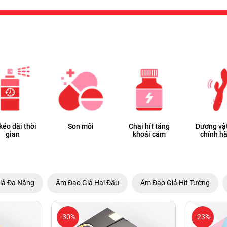
 kéo dài thời
Son môi
Chai hít tăng
Dương vật
gian
khoái cảm
chính h
iả Đa Năng
Âm Đạo Giả Hai Đầu
Âm Đạo Giả Hít Tường
-30%
-23%