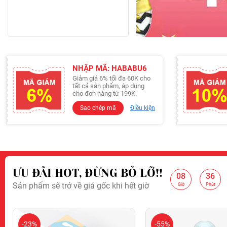
NHẬP MÃ: HABABU6
Giảm giá 6% tối đa 60K cho
tất cả sản phẩm, áp dụng
cho đơn hàng từ 199K.
Sao chép mã
Điều kiện
ƯU ĐÃI HOT, ĐỪNG BỎ LỠ!!
08
36
:
:
Sản phẩm sẽ trở về giá gốc khi hết giờ
Giảm 10% 
Giờ
Phút
-23%
-55%