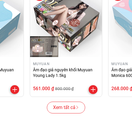
MUYUAN
MUYUAN
 Muyuan
Âm đạo giả nguyên khối Muyuan
Âm đạo gi
Young Lady 1.5kg
Monica 60
561.000 ₫
268.000 
800.000 ₫
Xem tất cả