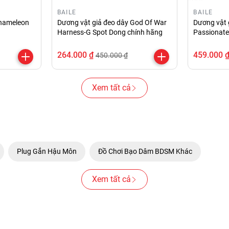
BAILE
BAILE
Chameleon
Dương vật giả đeo dây God Of War
Dương vật g
Harness-G Spot Dong chính hãng
Passionate
264.000 ₫
459.000 
450.000 ₫
Xem tất cả
Plug Gắn Hậu Môn
Đồ Chơi Bạo Dâm BDSM Khác
Xem tất cả