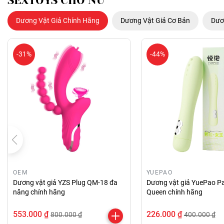
SEXTOYS CHO NỮ
Dương Vật Giả Chính Hãng
Dương Vật Giả Cơ Bản
Dươ
-31%
-44%
OEM
YUEPAO
Dương vật giả YZS Plug QM-18 đa
Dương vật giả YuePao Pa
năng chính hãng
Queen chính hãng
553.000 ₫
226.000 ₫
800.000 ₫
400.000 ₫