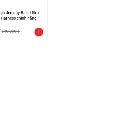
iả đeo dây Baile Ultra
 Harness chính hãng
₫
540.000 ₫