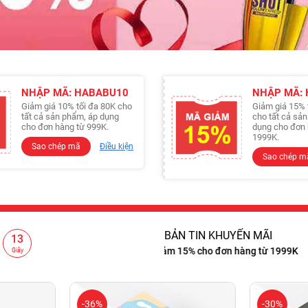
NHẬP MÃ: HABABU10
NHẬP MÃ:
Giảm giá 10% tối đa 80K cho
Giảm giá 15% 
tất cả sản phẩm, áp dụng
cho tất cả sả
cho đơn hàng từ 999K.
dụng cho đơn 
1999K.
Sao chép mã
Điều kiện
Sao chép m
BẢN TIN KHUYẾN MÃI
11
cho đơn hàng từ 999K
Giảm 15% cho đơn hàng từ 1999K
Freeship
Giây
-36%
-30%