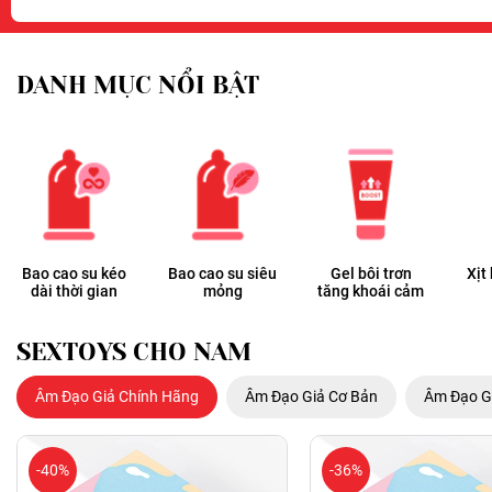
DANH MỤC NỔI BẬT
Bao cao su kéo
Bao cao su siêu
Gel bôi trơn
Xịt
dài thời gian
mỏng
tăng khoái cảm
SEXTOYS CHO NAM
Âm Đạo Giả Chính Hãng
Âm Đạo Giả Cơ Bản
Âm Đạo G
-40%
-36%